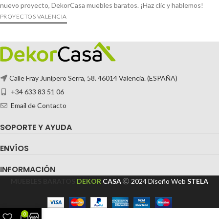
nuevo proyecto, DekorCasa muebles baratos. ¡Haz clic y hablemos!
PROYECTOS VALENCIA
Calle Fray Junípero Serra, 58. 46014 Valencia. (ESPAÑA)
+34 633 83 51 06
Email de Contacto
SOPORTE Y AYUDA
ENVÍOS
INFORMACIÓN
MUEBLES BARATOS
DEKOR
CASA
2024
Diseño Web
STELA
0