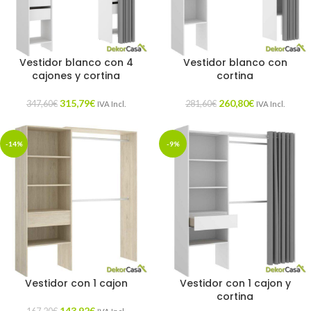
Vestidor blanco con 4
Vestidor blanco con
cajones y cortina
cortina
315,79
€
260,80
€
347,60
€
281,60
€
IVA Incl.
IVA Incl.
-14%
-9%
Vestidor con 1 cajon
Vestidor con 1 cajon y
cortina
143,92
€