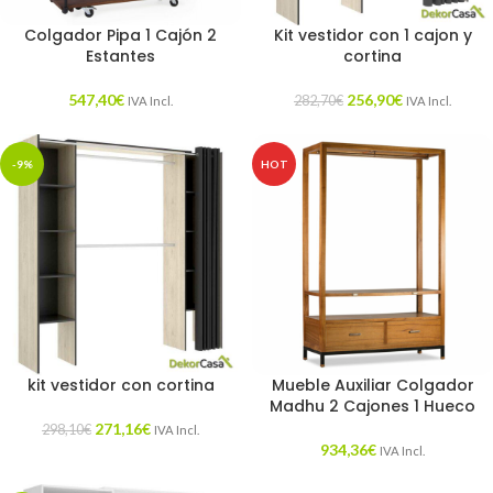
Colgador Pipa 1 Cajón 2
Kit vestidor con 1 cajon y
Estantes
cortina
547,40
€
256,90
€
282,70
€
IVA Incl.
IVA Incl.
-9%
HOT
kit vestidor con cortina
Mueble Auxiliar Colgador
Madhu 2 Cajones 1 Hueco
271,16
€
298,10
€
IVA Incl.
934,36
€
IVA Incl.