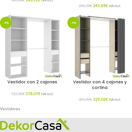
167,20
€
IVA Incl.
241,69
€
266,20
€
IVA Incl.
-9%
-9%
Vestidor con 2 cajones
Vestidor con 4 cajones y
cortina
378,07
€
415,80
€
IVA Incl.
329,02
€
361,90
€
IVA Incl.
Vestidores