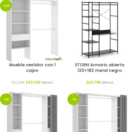
-14%
Mueble vestidor con 1
STORN Armario abierto
cajon
120×182 metal negro
143,92
€
263,74
€
167,20
€
IVA Incl.
IVA Incl.
-9%
-7%