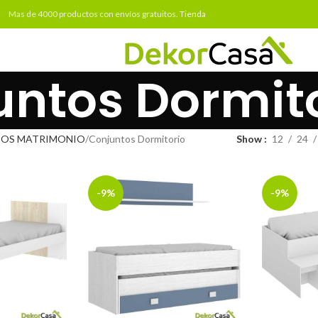
Mas de 4000 productos con envíos gratuitos.
Tienda
untos Dormit
IOS MATRIMONIO
Conjuntos Dormitorio
Show
12
24
-9%
-9%