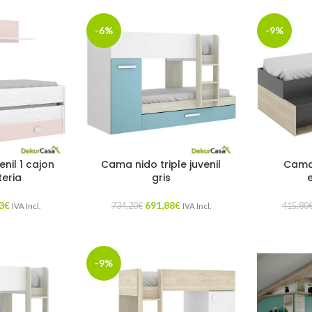
-6%
-9%
nil 1 cajon
Cama nido triple juvenil
Cama
teria
gris
3
€
691,88
€
734,20
€
415,80
IVA Incl.
IVA Incl.
-9%