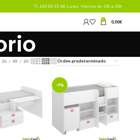
633 83 51 06
Lunes -Viernes de 18h a 20h
0
0,00
€
orio
36
48
60
-9%