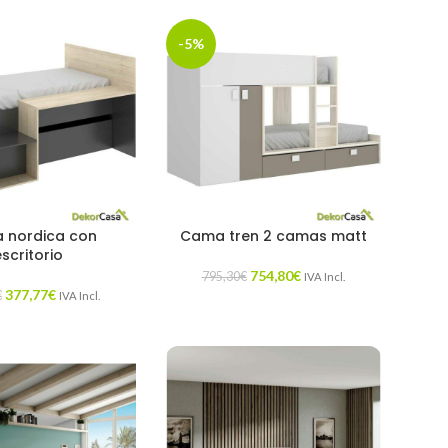
-5%
 nordica con
Cama tren 2 camas matt
escritorio
754,80
€
795,30
€
IVA Incl.
377,77
€
€
IVA Incl.