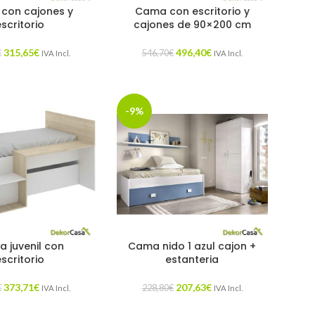
con cajones y
Cama con escritorio y
escritorio
cajones de 90×200 cm
315,65
€
496,40
€
€
546,70
€
IVA Incl.
IVA Incl.
-9%
 juvenil con
Cama nido 1 azul cajon +
escritorio
estanteria
373,71
€
207,63
€
€
228,80
€
IVA Incl.
IVA Incl.