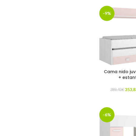
-9%
Cama nido juve
+ estan
353,8
389,40
€
-6%