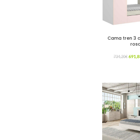
Cama tren 3 
ros
691,8
734,20
€