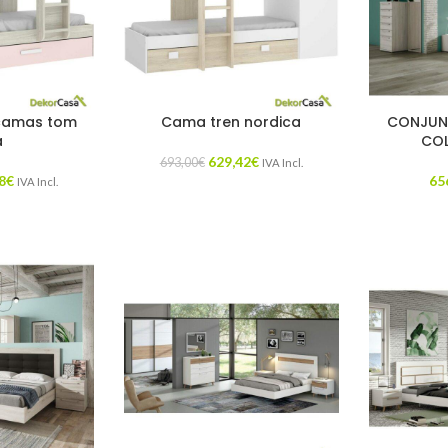
camas tom
Cama tren nordica
CONJUN
a
CO
629,42
€
693,00
€
IVA Incl.
8
€
65
IVA Incl.