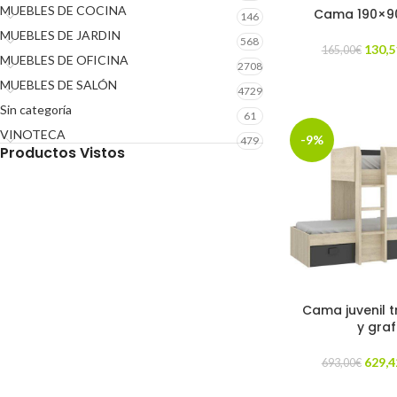
MUEBLES DE COCINA
Cama 190×90
146
MUEBLES DE JARDIN
568
130,5
165,00
€
MUEBLES DE OFICINA
2708
MUEBLES DE SALÓN
4729
Sin categoría
61
VINOTECA
-9%
479
Productos Vistos
Cama juvenil t
y graf
629,4
693,00
€