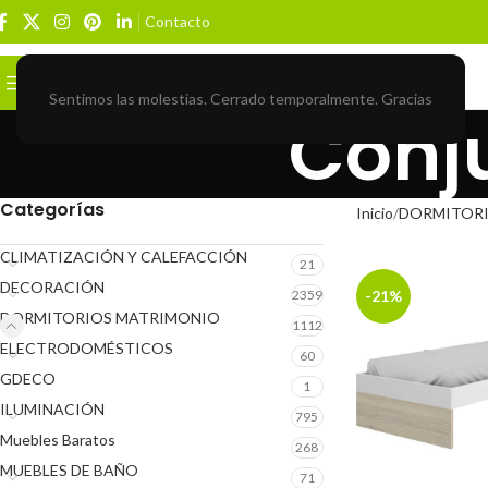
Contacto
Buscar
BROWSE CATEGORIES
Sentimos las molestias. Cerrado temporalmente. Gracias
Conj
Categorías
Inicio
DORMITOR
CLIMATIZACIÓN Y CALEFACCIÓN
21
DECORACIÓN
2359
-21%
DORMITORIOS MATRIMONIO
1112
ELECTRODOMÉSTICOS
60
GDECO
1
ILUMINACIÓN
795
Muebles Baratos
268
MUEBLES DE BAÑO
71