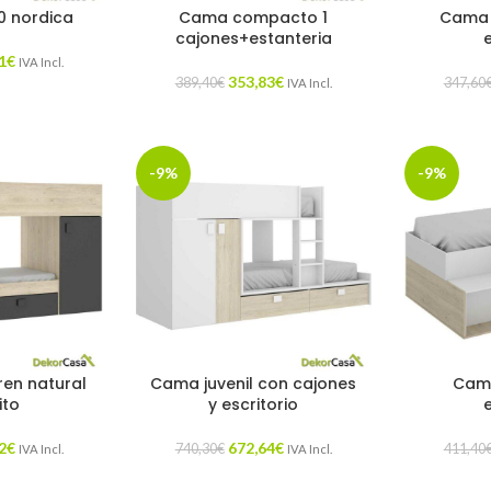
 nordica
Cama compacto 1
Cama 
cajones+estanteria
1
€
IVA Incl.
353,83
€
389,40
€
347,60
IVA Incl.
-9%
-9%
ren natural
Cama juvenil con cajones
Cama
ito
y escritorio
2
€
672,64
€
740,30
€
411,40
IVA Incl.
IVA Incl.