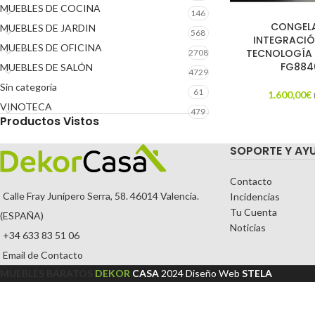
MUEBLES DE COCINA
146
CONGEL
MUEBLES DE JARDIN
568
INTEGRACIÓ
MUEBLES DE OFICINA
TECNOLOGÍA 
2708
FG8840
MUEBLES DE SALÓN
4729
Sin categoría
61
1.600,00
€
VINOTECA
479
Productos Vistos
SOPORTE Y AY
Contacto
Calle Fray Junípero Serra, 58. 46014 Valencia.
Incidencias
Tu Cuenta
(ESPAÑA)
Noticias
+34 633 83 51 06
Email de Contacto
MUEBLES BARATOS
DEKOR
CASA
2024
Diseño Web
STELA