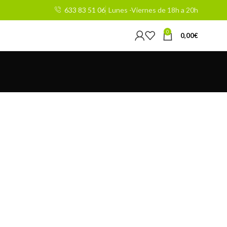
633 83 51 06
Lunes -Viernes de 18h a 20h
0
0,00
€