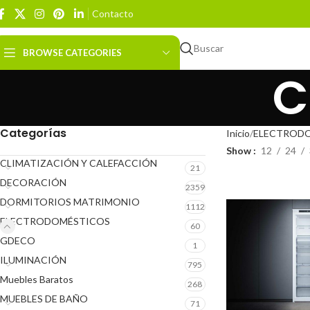
Contacto
Buscar
BROWSE CATEGORIES
C
Categorías
Inicio
ELECTROD
Show
12
24
CLIMATIZACIÓN Y CALEFACCIÓN
21
DECORACIÓN
2359
DORMITORIOS MATRIMONIO
1112
ELECTRODOMÉSTICOS
60
GDECO
1
ILUMINACIÓN
795
Muebles Baratos
268
MUEBLES DE BAÑO
71