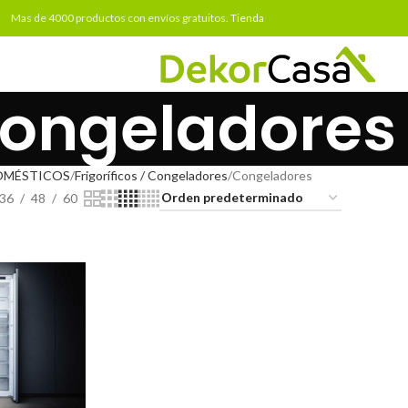
Mas de 4000 productos con envíos gratuitos.
Tienda
ongeladores
OMÉSTICOS
Frigoríficos / Congeladores
Congeladores
36
48
60