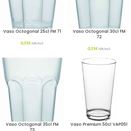
Vaso Octogonal 25cl FM 71
Vaso Octogonal 30cl FM
72
0,31
€
IVA Incl.
0,31
€
IVA Incl.
Vaso Octogonal 35cl FM
Vaso Premium 50cl VAP051
73