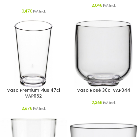
2,04
€
IVA Incl.
0,47
€
IVA Incl.
Vaso Premium Plus 47cl
Vaso Rosé 30cl VAP044
VAP052
2,36
€
IVA Incl.
2,67
€
IVA Incl.