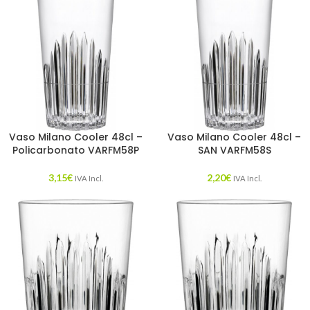
Vaso Milano Cooler 48cl –
Vaso Milano Cooler 48cl –
Policarbonato VARFM58P
SAN VARFM58S
3,15
€
2,20
€
IVA Incl.
IVA Incl.