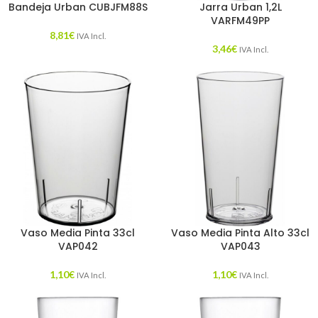
Bandeja Urban CUBJFM88S
Jarra Urban 1,2L
VARFM49PP
8,81
€
IVA Incl.
3,46
€
IVA Incl.
Vaso Media Pinta 33cl
Vaso Media Pinta Alto 33cl
VAP042
VAP043
1,10
€
1,10
€
IVA Incl.
IVA Incl.