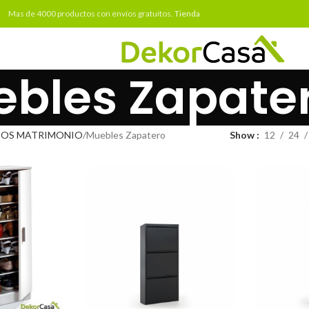
Mas de 4000 productos con envíos gratuitos.
Tienda
bles Zapate
IOS MATRIMONIO
Muebles Zapatero
Show
12
24