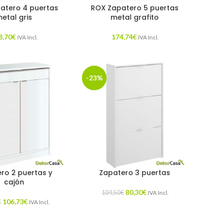
atero 4 puertas
ROX Zapatero 5 puertas
etal gris
metal grafito
8,70
€
174,74
€
IVA Incl.
IVA Incl.
-23%
ro 2 puertas y
Zapatero 3 puertas
cajón
80,30
€
104,50
€
IVA Incl.
106,73
€
€
IVA Incl.