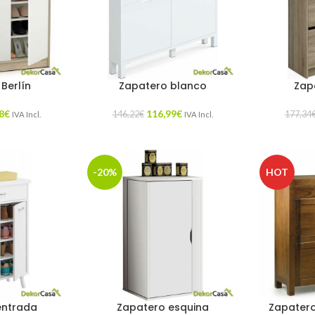
Berlín
Zapatero blanco
Zap
8
€
116,99
€
146,22
€
177,34
IVA Incl.
IVA Incl.
-20%
HOT
entrada
Zapatero esquina
Zapatero