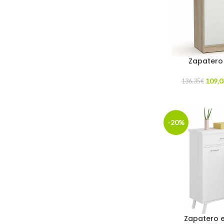
Zapatero 
109,0
136,35
€
-20%
Zapatero 