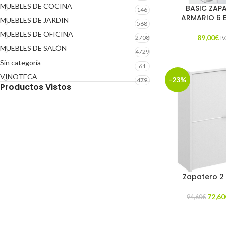
MUEBLES DE COCINA
BASIC ZAP
146
ARMARIO 6 
MUEBLES DE JARDIN
568
MUEBLES DE OFICINA
89,00
€
2708
IV
MUEBLES DE SALÓN
4729
Sin categoría
61
VINOTECA
-23%
479
Productos Vistos
Zapatero 2
72,60
94,60
€