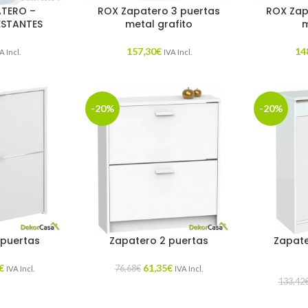
ATERO –
ROX Zapatero 3 puertas
ROX Zap
ESTANTES
metal grafito
m
157,30
€
14
A Incl.
IVA Incl.
-20%
-20%
 puertas
Zapatero 2 puertas
Zapate
€
61,35
€
76,68
€
IVA Incl.
IVA Incl.
133,42