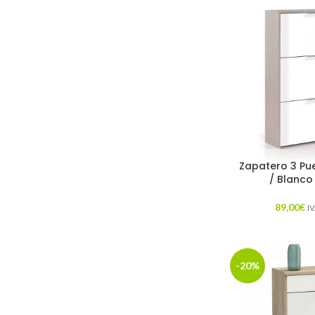
Zapatero 3 Pu
/ Blanco 
89,00
€
IV
-20%