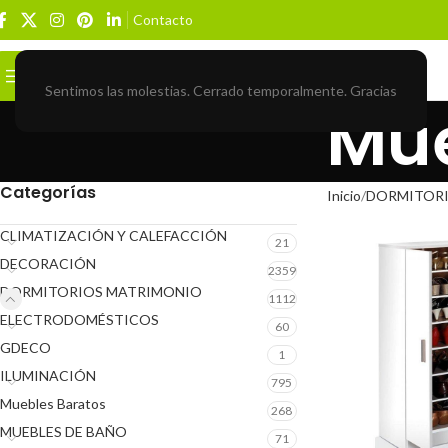
Contacto
Buscar
BROWSE CATEGORIES
Sentimos las molestias. Cerrado temporalmente. Gracias
Mue
Categorías
Inicio
DORMITOR
CLIMATIZACIÓN Y CALEFACCIÓN
21
DECORACIÓN
2359
DORMITORIOS MATRIMONIO
1112
ELECTRODOMÉSTICOS
60
GDECO
1
ILUMINACIÓN
795
Muebles Baratos
268
MUEBLES DE BAÑO
71