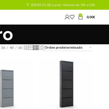
633 83 51 06
Lunes -Viernes de 18h a 20h
0
0,00
€
ro
36
48
60