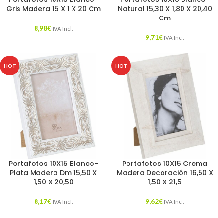
Gris Madera 15 X 1 X 20 Cm
Natural 15,30 X 1,80 X 20,40
Cm
8,98
€
IVA Incl.
9,71
€
IVA Incl.
HOT
HOT
Portafotos 10X15 Blanco-
Portafotos 10X15 Crema
Plata Madera Dm 15,50 X
Madera Decoración 16,50 X
1,50 X 20,50
1,50 X 21,5
8,17
€
9,62
€
IVA Incl.
IVA Incl.