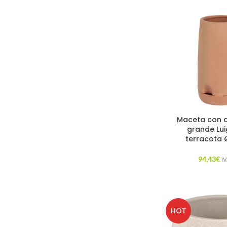
Maceta con a
grande Lui
terracota 
94,43
€
IV
HOT