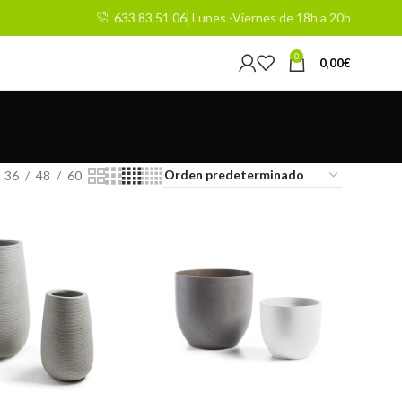
633 83 51 06
Lunes -Viernes de 18h a 20h
0
0,00
€
36
48
60