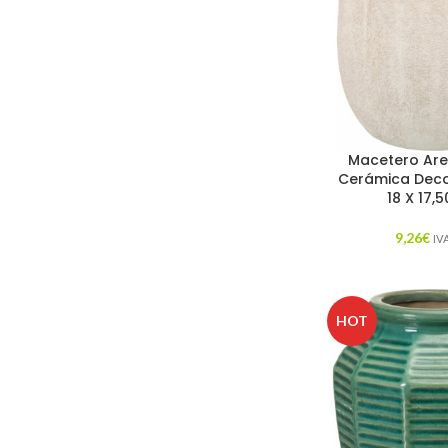
Macetero Ar
Cerámica Deco
18 X 17,
9,26
€
IVA
HOT