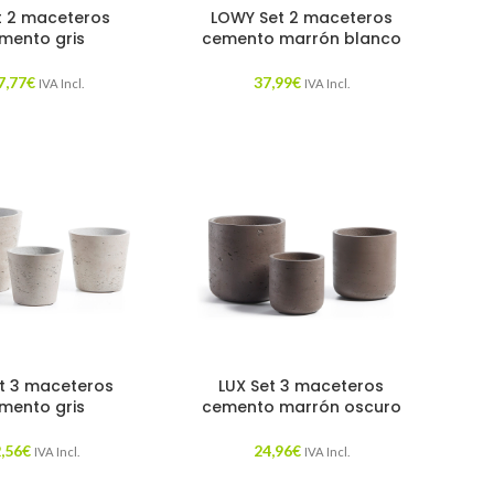
et 2 maceteros
LOWY Set 2 maceteros
mento gris
cemento marrón blanco
7,77
€
37,99
€
IVA Incl.
IVA Incl.
et 3 maceteros
LUX Set 3 maceteros
mento gris
cemento marrón oscuro
,56
€
24,96
€
IVA Incl.
IVA Incl.