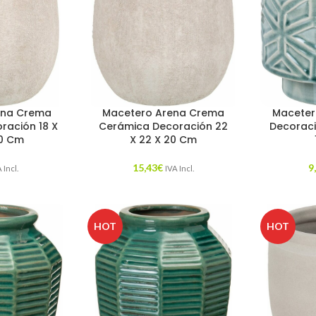
ena Crema
Macetero Arena Crema
Maceter
ración 18 X
Cerámica Decoración 22
Decoració
50 Cm
X 22 X 20 Cm
15,43
€
9
 Incl.
IVA Incl.
HOT
HOT