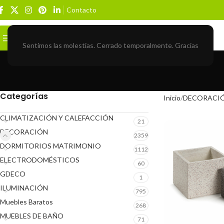
Contacto
Buscar
BROWSE CATEGORIES
Sentimos las molestias. Cerrado temporalmente. Gracias
Categorías
Inicio
DECORACI
CLIMATIZACIÓN Y CALEFACCIÓN
21
DECORACIÓN
2359
DORMITORIOS MATRIMONIO
1112
ELECTRODOMÉSTICOS
60
GDECO
1
ILUMINACIÓN
795
Muebles Baratos
268
MUEBLES DE BAÑO
71