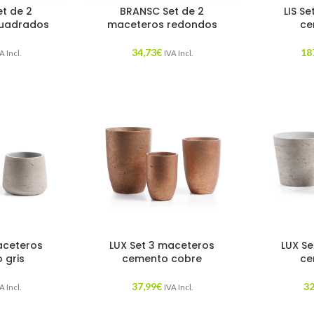
t de 2
BRANSC Set de 2
LIS S
uadrados
maceteros redondos
ce
34,73
€
18
A Incl.
IVA Incl.
aceteros
LUX Set 3 maceteros
LUX S
 gris
cemento cobre
ce
37,99
€
32
A Incl.
IVA Incl.