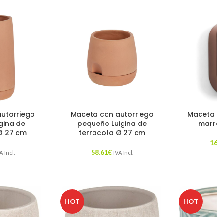
utorriego
Maceta con autorriego
Maceta 
gina de
pequeño Luigina de
marr
Ø 27 cm
terracota Ø 27 cm
16
58,61
€
A Incl.
IVA Incl.
HOT
HOT