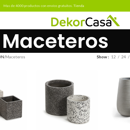
Mas de 4000 productos con envíos gratuitos.
Tienda
Maceteros
ÓN
Maceteros
Show
12
24