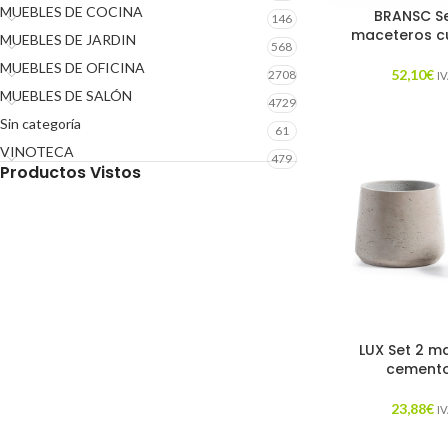
MUEBLES DE COCINA
BRANSC Se
146
maceteros c
MUEBLES DE JARDIN
568
MUEBLES DE OFICINA
52,10
€
2708
IV
MUEBLES DE SALÓN
4729
Sin categoría
61
VINOTECA
479
Productos Vistos
LUX Set 2 m
cemento
23,88
€
IV