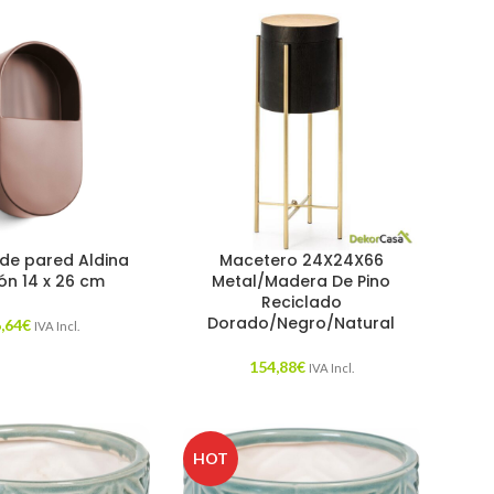
de pared Aldina
Macetero 24X24X66
ón 14 x 26 cm
Metal/Madera De Pino
Reciclado
Dorado/Negro/Natural
,64
€
IVA Incl.
154,88
€
IVA Incl.
HOT