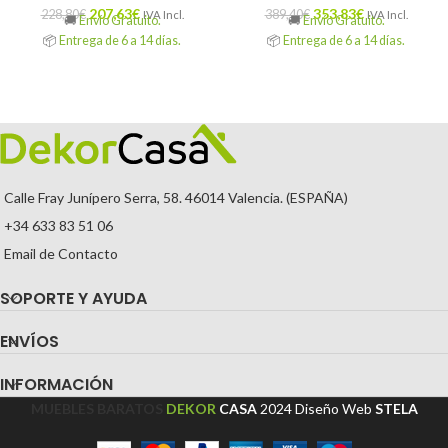
207,63
€
353,83
€
228,80
€
389,40
€
IVA Incl.
IVA Incl.
🚚
Envío Gratuito.
🚚
Envío Gratuito.
📦
Entrega de 6 a 14 días.
📦
Entrega de 6 a 14 días.
Calle Fray Junípero Serra, 58. 46014 Valencia. (ESPAÑA)
+34 633 83 51 06
Email de Contacto
SOPORTE Y AYUDA
ENVÍOS
INFORMACIÓN
MUEBLES BARATOS
DEKOR
CASA
2024
Diseño Web
STELA