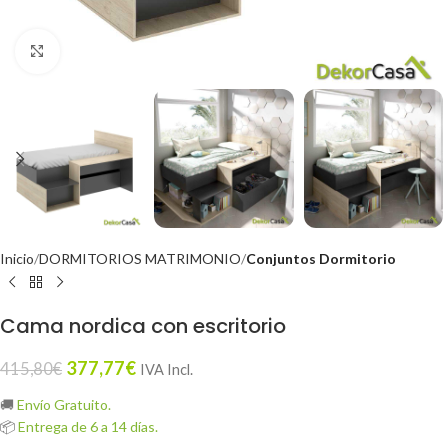
Click to enlarge
Inicio
DORMITORIOS MATRIMONIO
Conjuntos Dormitorio
Cama nordica con escritorio
377,77
€
415,80
€
IVA Incl.
🚚
Envío Gratuito.
📦
Entrega de 6 a 14 días.