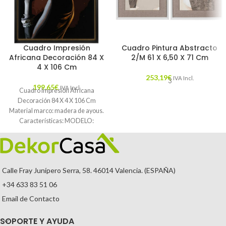
Cuadro Impresión
Cuadro Pintura Abstracto
Africana Decoración 84 X
2/M 61 X 6,50 X 71 Cm
4 X 106 Cm
253,19
€
IVA Incl.
3
199,65
€
IVA Incl.
Cuadro Impresión Africana
Decoración 84 X 4 X 106 Cm
Material marco: madera de ayous.
Características: MODELO:
AFRICANA TEMPORADA:
CATÁLOGO
Calle Fray Junípero Serra, 58. 46014 Valencia. (ESPAÑA)
+34 633 83 51 06
Email de Contacto
SOPORTE Y AYUDA