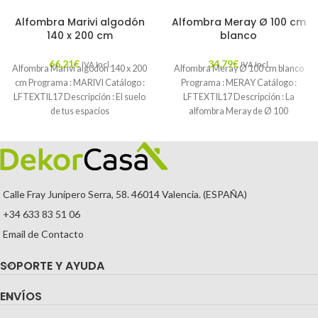
Alfombra Marivi algodón
Alfombra Meray Ø 100 cm
140 x 200 cm
blanco
66,21
€
34,79
€
IVA Incl.
IVA Incl.
Alfombra Marivi algodón 140 x 200
Alfombra Meray Ø 100 cm blanco
cm Programa : MARIVI Catálogo :
Programa : MERAY Catálogo :
LFTEXTIL17 Descripción : El suelo
LFTEXTIL17 Descripción : La
de tus espacios
alfombra Meray de Ø 100
Calle Fray Junípero Serra, 58. 46014 Valencia. (ESPAÑA)
+34 633 83 51 06
Email de Contacto
SOPORTE Y AYUDA
ENVÍOS