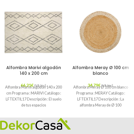
Alfombra Marivi algodón
Alfombra Meray Ø 100 cm
140 x 200 cm
blanco
66,21
€
34,79
€
IVA Incl.
IVA Incl.
Alfombra Marivi algodón 140 x 200
Alfombra Meray Ø 100 cm blanco
cm Programa : MARIVI Catálogo :
Programa : MERAY Catálogo :
LFTEXTIL17 Descripción : El suelo
LFTEXTIL17 Descripción : La
de tus espacios
alfombra Meray de Ø 100