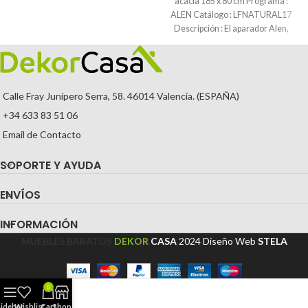
acacia 185 x 80 cm Programa :
ALEN Catálogo : LFNATURAL17
Descripción : El aparador Alen,
Calle Fray Junípero Serra, 58. 46014 Valencia. (ESPAÑA)
+34 633 83 51 06
Email de Contacto
SOPORTE Y AYUDA
ENVÍOS
INFORMACIÓN
MUEBLES BARATOS
DEKOR
CASA
2024
Diseño Web
STELA
0
Sidebar
Wishlist
Cart
Shop