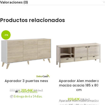
Valoraciones (0)
Productos relacionados
-9%
Aparador 3 puertas ness
Aparador Alen madera
maciza acacia 185 x 80
cm
201,46
€
222,20
€
IVA Incl.
🚚
Envío Gratuito.
📦
Entrega de 6 a 14 días.
933,42
€
IVA Incl.
Aparador Alen madera maciza