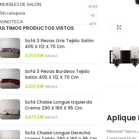
MUEBLES DE SALÓN
4729
Sin categoría
61
VINOTECA
479
ULTIMOS PRODUCTOS VISTOS
Click 
Sofá 3 Piezas Gris Tejido Salón
405 X 112 X 70 Cm
3.257,93
€
IVA Incl.
Sofá 3 Piezas Burdeos Tejido
Salón 405 X 112 X 70 Cm
3.257,93
€
IVA Incl.
Sofá Chaise Longue Izquierda
Crema 290 X 160 X 95 Cm
Aplique 
2.677,13
€
IVA Incl.
Material: hierro,
Sofá Chaise Longue Derecha
Características:
Crema Tejido 290 X 160 X 95 Cm