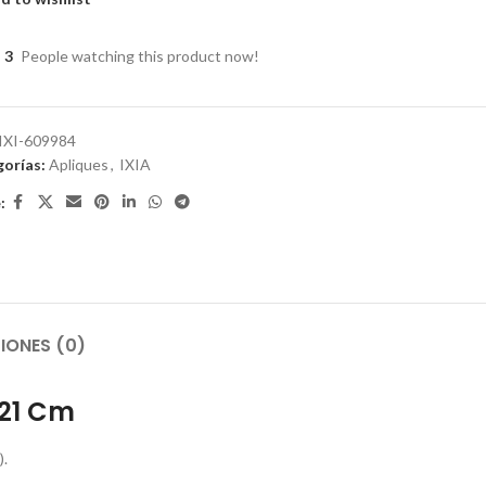
3
People watching this product now!
IXI-609984
orías:
Apliques
,
IXIA
:
IONES (0)
 21 Cm
).