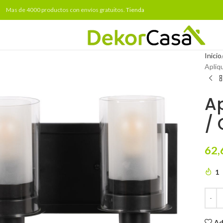
Mas de 4000 productos con envíos gratuitos.
Tienda
Inicio
Apliq
Ap
/ 
62,
1
Ad