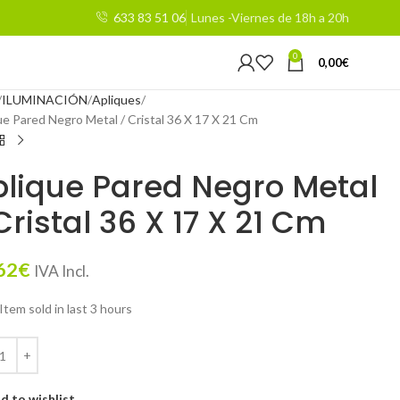
633 83 51 06
Lunes -Viernes de 18h a 20h
0
0,00
€
ILUMINACIÓN
Apliques
ue Pared Negro Metal / Cristal 36 X 17 X 21 Cm
lique Pared Negro Metal
Cristal 36 X 17 X 21 Cm
62
€
IVA Incl.
Item sold in last 3 hours
d to wishlist