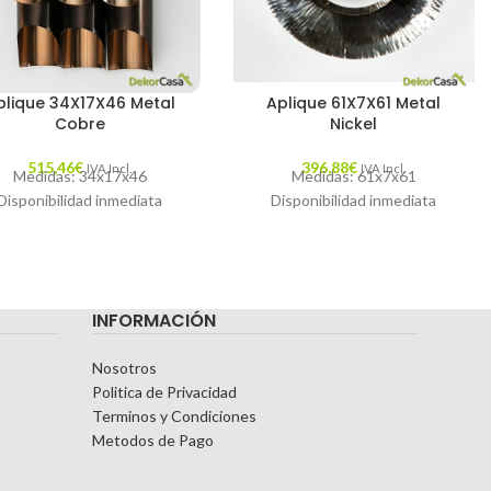
plique 34X17X46 Metal
Aplique 61X7X61 Metal
Cobre
Nickel
515,46
€
396,88
€
IVA Incl.
IVA Incl.
Medidas: 34x17x46
Medidas: 61x7x61
Disponibilidad inmediata
Disponibilidad inmediata
INFORMACIÓN
Nosotros
Politica de Privacidad
Terminos y Condiciones
Metodos de Pago