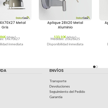
14X70X27 Metal
Aplique 28X20 Metal
A
Gris
Aluminio
,86
€
133,10
€
IVA Incl.
IVA Incl.
as: 14x70x27
Medidas: 20x26x25
ilidad inmediata
Disponibilidad inmediata
UDA
ENVÍOS
Transporte
Devoluciones
Seguimiento del Pedido
Garantía