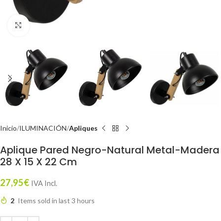
Click to enlarge
Inicio
ILUMINACIÓN
Apliques
Aplique Pared Negro-Natural Metal-Madera
28 X 15 X 22 Cm
27,95
€
IVA Incl.
2
Items sold in last 3 hours