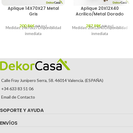
Aplique 14X70X27 Metal
Aplique 20X12X40
Gris
Acrilico/Metal Dorado
200,86
€
287,98
€
IVA Incl.
IVA Incl.
Medidas: 14x70x27 Disponibilidad
Medidas: 20x12x40 Disponibilidad
inmediata
inmediata
Calle Fray Junípero Serra, 58. 46014 Valencia. (ESPAÑA)
+34 633 83 51 06
Email de Contacto
SOPORTE Y AYUDA
ENVÍOS