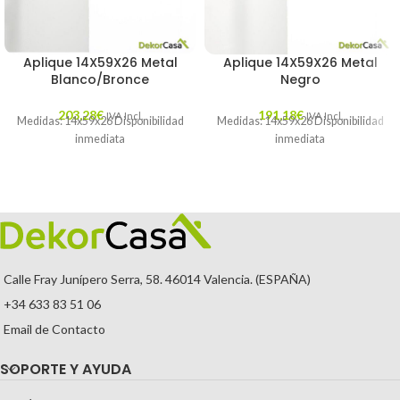
Aplique 14X59X26 Metal
Aplique 14X59X26 Metal
Blanco/Bronce
Negro
203,28
€
191,18
€
IVA Incl.
IVA Incl.
Medidas: 14x59x26 Disponibilidad
Medidas: 14x59x26 Disponibilidad
inmediata
inmediata
Calle Fray Junípero Serra, 58. 46014 Valencia. (ESPAÑA)
+34 633 83 51 06
Email de Contacto
SOPORTE Y AYUDA