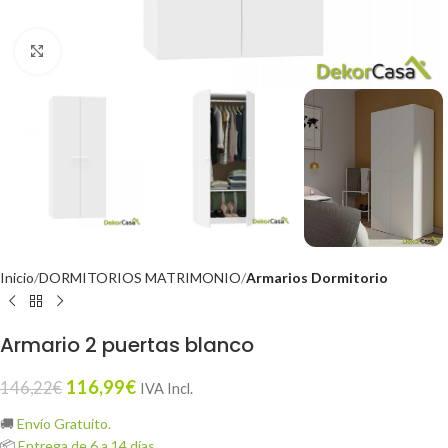
Click to enlarge
Inicio
DORMITORIOS MATRIMONIO
Armarios Dormitorio
Armario 2 puertas blanco
116,99
€
146,22
€
IVA Incl.
🚚
Envío Gratuito.
📦
Entrega de 6 a 14 días.