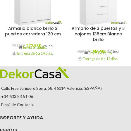
Armario blanco brillo 2
Armario de 3 puertas y 3
puertas corredera 120 cm
cajones 135cm Blanco
brillo
272,58
€
291,50
€
IVA Incl.
🚚
Envío Gratuito.
344,48
€
380,60
€
IVA Incl.
🚚
Envío Gratuito.
📦
Entrega de 6 a 14 días.
📦
Entrega de 6 a 14 días.
Calle Fray Junípero Serra, 58. 46014 Valencia. (ESPAÑA)
+34 633 83 51 06
Email de Contacto
SOPORTE Y AYUDA
ENVÍOS