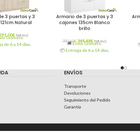
e 3 puertas y 3
Armario de 3 puertas y 3
Arm
 121cm Natural
cajones 135cm Blanco
brillo
291,00
€
IVA Incl.
vío Gratuito.
344,48
€
380,60
€
IVA Incl.
🚚
Envío Gratuito.
a de 6 a 14 días.
📦
Entrega de 6 a 14 días.
UDA
ENVÍOS
Transporte
Devoluciones
Seguimiento del Pedido
Garantía