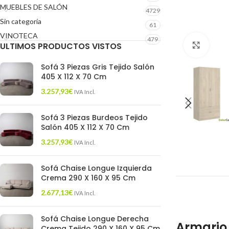
MUEBLES DE SALÓN
4729
Sin categoría
61
VINOTECA
479
ULTIMOS PRODUCTOS VISTOS
Click 
Sofá 3 Piezas Gris Tejido Salón
405 X 112 X 70 Cm
3.257,93
€
IVA Incl.
Sofá 3 Piezas Burdeos Tejido
Salón 405 X 112 X 70 Cm
3.257,93
€
IVA Incl.
Sofá Chaise Longue Izquierda
Crema 290 X 160 X 95 Cm
2.677,13
€
IVA Incl.
Sofá Chaise Longue Derecha
Armario 
Crema Tejido 290 X 160 X 95 Cm