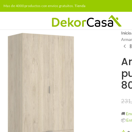
Mas de 4000 productos con envíos gratuitos.
Tienda
Inicio
Armar
Ar
pu
8
231
🚚
Env
📦
Ent