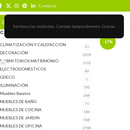
Contacto
Buscar
BROWSE CATEGORIES
Sentimos las molestias. Cerrado temporalmente. Gracias
CATEGORÍAS DEL PRODUCTO
-17%
CLIMATIZACIÓN Y CALEFACCIÓN
21
DECORACIÓN
2359
DORMITORIOS MATRIMONIO
1112
ELECTRODOMÉSTICOS
60
GDECO
1
ILUMINACIÓN
795
Muebles Baratos
268
MUEBLES DE BAÑO
71
MUEBLES DE COCINA
146
MUEBLES DE JARDIN
568
MUEBLES DE OFICINA
2708