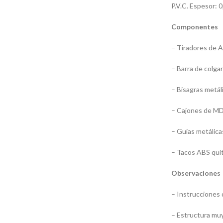
P.V.C. Espesor: 
Componentes
– Tiradores de A
– Barra de colgar
– Bisagras metáli
– Cajones de MDF
– Guías metálica
– Tacos ABS quit
Observaciones
– Instrucciones 
– Estructura muy