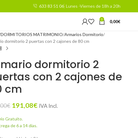
633 83 51 06
Lunes -Viernes de 18h a 20h
0
0,00
€
DORMITORIOS MATRIMONIO
Armarios Dormitorio
io dormitorio 2 puertas con 2 cajones de 80 cm
mario dormitorio 2
ertas con 2 cajones de
0 cm
191,08
€
,00
€
IVA Incl.
ío Gratuito.
rega de 6 a 14 días.