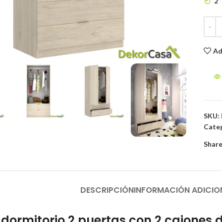
2
to enlarge
Ad
SKU:
Categ
Share
DESCRIPCIÓN
INFORMACIÓN ADICIO
dormitorio 2 puertas con 2 cajones 