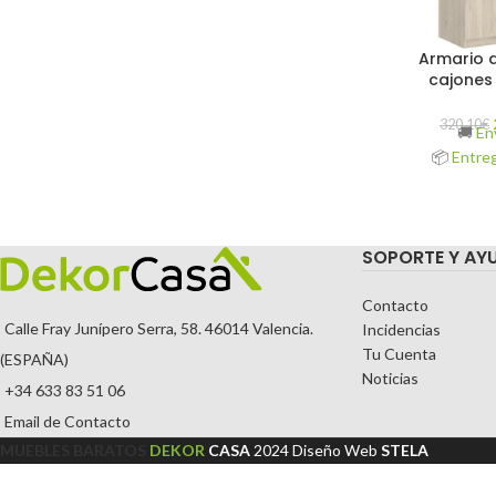
Armario d
cajones
320,10
€
🚚
En
📦
Entreg
SOPORTE Y AY
Contacto
Calle Fray Junípero Serra, 58. 46014 Valencia.
Incidencias
Tu Cuenta
(ESPAÑA)
Noticias
+34 633 83 51 06
Email de Contacto
MUEBLES BARATOS
DEKOR
CASA
2024
Diseño Web
STELA