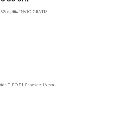
m x 52cm, ⛟ ENVÍO GRATIS
ehído TIPO E1. Espesor: 16 mm.