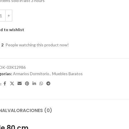
Items sold in last 3 hours
d to wishlist
2
People watching this product now!
DK-03K12986
orías:
Armarios Dormitorio
,
Muebles Baratos
:
NAL
VALORACIONES (0)
de 80 cm