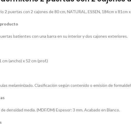
rio 2 puertas con 2 cajones de 80 cm, NATURAL, ESSEN, 184cm x 81c
 producto
uertas batientes con una barra en su interior y dos cajones exteriores.
1 cm (ancho) x 52 cm (prof.)
culas melaminizado. Clasificación según contenido o emisión de formald
ras
s de densidad media. (MDF/DM) Espesor: 3 mm. Acabado en Blanco.
s