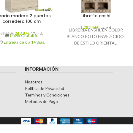
ario madera 2 puertas
Librería enshi
corredera 100 cm
1.782,44
€
IVA Incl.
LIBRERÍA ENSHI, EN COLOR
243,87
€
268,40
€
IVA Incl.
🚚
Envío Gratuito.
BLANCO ROTO ENVEJECIDO,
📦
Entrega de 6 a 14 días.
DE ESTILO ORIENTAL.
FABRICADO EN MADERA DE
TEKA. DEBIDO A LA
ELABORACIÓN ARTESANAL,
INFORMACIÓN
PUEDE CAMBIAR DE FORMA,
TAMAÑO Y COLOR.
Nosotros
🚚
Envío Gratuito.
Politica de Privacidad
Terminos y Condiciones
Metodos de Pago