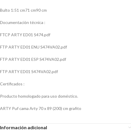
Bulto 1:51 cm71 cm90 cm
Documentación técnica :
FTCP ARTY ED01 S474.pdf
FTP ARTY ED01 ENU S474VA02.pdf
FTP ARTY ED01 ESP S474VA02.pdf
FTP ARTY ED01 S474VA02.pdf
Certificados :
Producto homologado para uso doméstico.
ARTY Puf cama Arty 70 x 89 (200) cm grafito
Información adicional