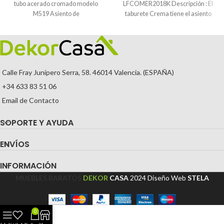
tubo acerado cromado modelo
LFCOMER2018K Descripción : El
M519 Asiento de
taburete Crema tiene el asiento
tapizado
Calle Fray Junípero Serra, 58. 46014 Valencia. (ESPAÑA)
+34 633 83 51 06
Email de Contacto
SOPORTE Y AYUDA
ENVÍOS
INFORMACIÓN
MUEBLES BARATOS
DEKOR
CASA
2024
Diseño Web
STELA
0