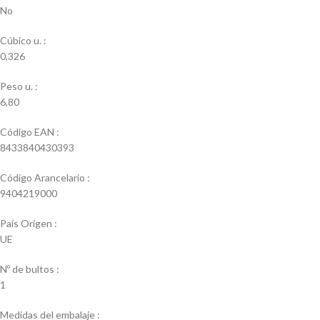
No
Cúbico u. :
0,326
Peso u. :
6,80
Código EAN :
8433840430393
Código Arancelario :
9404219000
País Origen :
UE
Nº de bultos :
1
Medidas del embalaje :