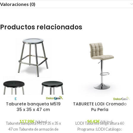
Valoraciones (0)
Productos relacionados
Taburete banqueta M519
TABURETE LODI Cromado
35 x 35 x 47 cm
Pu Perla
117,98
€
94,43
€
IVA Incl.
IVA Incl.
Taburete banqueta M519 35 x 35 x
LODI Taburete beige altura 60
47 cm Taburete de armazón de
Programa : LODI Catálogo :