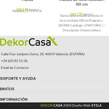
100 cm
324,67
€
IVA Incl.
Medidas:117 x 47 x 76
187,77
€
IVA Incl.
Banco Safara madera maciza de
teca reciclada 100 cm Programa :
SAFARA Catálogo : LFNATURAL17
Descripción : El banco Safara
Calle Fray Junípero Serra, 58. 46014 Valencia. (ESPAÑA)
+34 633 83 51 06
Email de Contacto
SOPORTE Y AYUDA
ENVÍOS
INFORMACIÓN
MUEBLES BARATOS
DEKOR
CASA
2024
Diseño Web
STELA