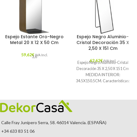
Espejo Estante Oro-Negro
Espejo Negro Aluminio-
Metal 20 X 12 X 50 Cm
Cristal Decoración 35 X
2,50 X 151 Cm
59,62
€
IVA Incl.
3,6
62,62
€
IVA Incl.
Espejo Negro Aluminio-Cristal
Decoración 35 X 2,50 X 151 Cm
MEDIDA INTERIOR:
34.5X150.5CM. Características:
MATERIAL: ALUMINIO-CRISTAL
TEMPORADA: CATÁLOGO
COLOR: NEGRO
Calle Fray Junípero Serra, 58. 46014 Valencia. (ESPAÑA)
+34 633 83 51 06