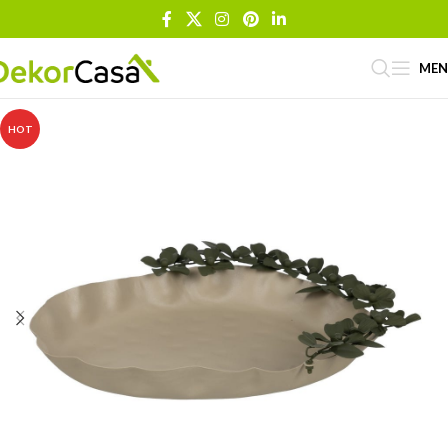
ME
HOT