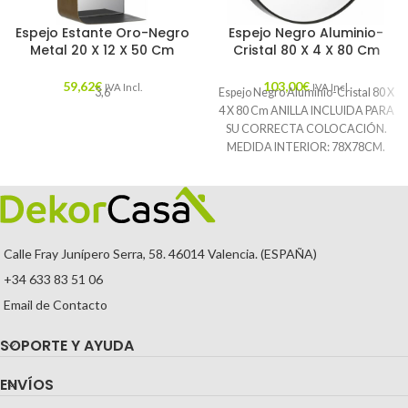
Espejo Estante Oro-Negro
Espejo Negro Aluminio-
Metal 20 X 12 X 50 Cm
Cristal 80 X 4 X 80 Cm
59,62
€
103,00
€
IVA Incl.
IVA Incl.
3,6
Espejo Negro Aluminio-Cristal 80 X
4 X 80 Cm ANILLA INCLUIDA PARA
SU CORRECTA COLOCACIÓN.
MEDIDA INTERIOR: 78X78CM.
Características: MATERIAL:
Calle Fray Junípero Serra, 58. 46014 Valencia. (ESPAÑA)
+34 633 83 51 06
Email de Contacto
SOPORTE Y AYUDA
ENVÍOS