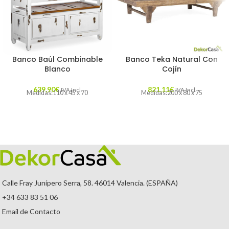
Banco Baúl Combinable
Banco Teka Natural Con
Blanco
Cojín
639,90
€
821,11
€
IVA Incl.
IVA Incl.
Medidas:110 x 45 x 70
Medidas:200 x 80 x 75
Calle Fray Junípero Serra, 58. 46014 Valencia. (ESPAÑA)
+34 633 83 51 06
Email de Contacto