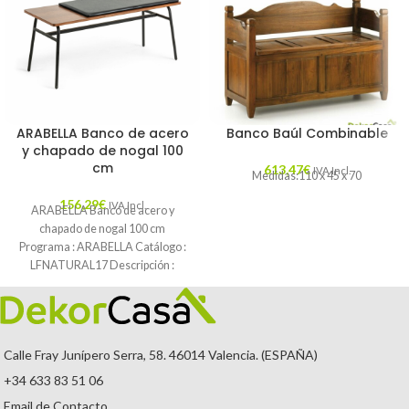
ARABELLA Banco de acero
Banco Baúl Combinable
y chapado de nogal 100
cm
613,47
€
IVA Incl.
Medidas:110 x 45 x 70
156,29
€
IVA Incl.
ARABELLA Banco de acero y
chapado de nogal 100 cm
Programa : ARABELLA Catálogo :
LFNATURAL17 Descripción :
Banco con
Calle Fray Junípero Serra, 58. 46014 Valencia. (ESPAÑA)
+34 633 83 51 06
Email de Contacto