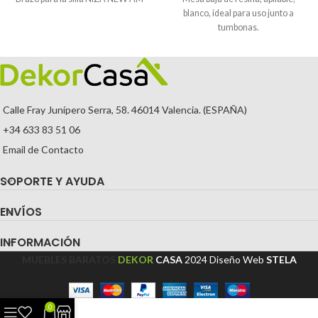
blanco, ideal para uso junto a
tumbonas.
Calle Fray Junípero Serra, 58. 46014 Valencia. (ESPAÑA)
+34 633 83 51 06
Email de Contacto
SOPORTE Y AYUDA
ENVÍOS
INFORMACIÓN
MUEBLES BARATOS
DEKOR
CASA
2024
Diseño Web
STELA
0