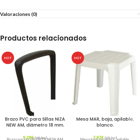
Valoraciones (0)
Productos relacionados
HOT
HOT
Brazo PVC para Sillas NIZA
Mesa MAR, baja, apilable,
NEW AM, diámetro 18 mm.
blanco.
9,28
€
7,87
€
IVA Incl.
IVA Incl.
Brazo para la silla NIZA NEW AM
Mesa baja de resina, apilable,