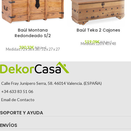
Baúl Montana
Baúl Teka 2 Cajones
Redondeado S/2
519,09
€
IVA Incl.
Medidas:120 x 40 x 48
330,33
€
IVA Incl.
Medidas:72 x 36 x 36 / 52 x 27 x 27
Calle Fray Junípero Serra, 58. 46014 Valencia. (ESPAÑA)
+34 633 83 51 06
Email de Contacto
SOPORTE Y AYUDA
ENVÍOS