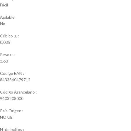
Fácil
Apilable :
No
Cúbico u. :
0,035
Peso u. :
3,60
Código EAN :
8433840479712
Código Arancelario :
9403208000
País Origen :
NO UE
Nº de bultos :