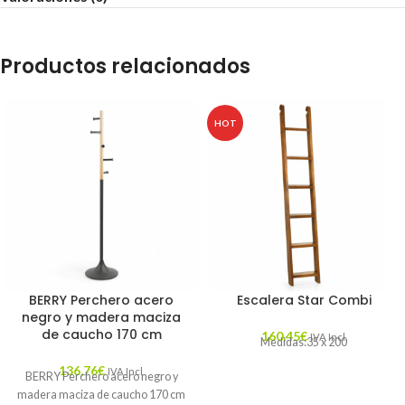
Productos relacionados
HOT
BERRY Perchero acero
Escalera Star Combi
negro y madera maciza
de caucho 170 cm
160,45
€
IVA Incl.
Medidas:35 x 200
136,76
€
IVA Incl.
BERRY Perchero acero negro y
madera maciza de caucho 170 cm