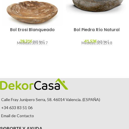
Bol Erosi Blanqueado
Bol Piedra Río Natural
28,31
€
41,53
€
IVA Incl.
IVA Incl.
Medidas:30 x 30 x 7
Medidas:30 x 25 x 8
Calle Fray Junípero Serra, 58. 46014 Valencia. (ESPAÑA)
+34 633 83 51 06
Email de Contacto
SOPORTE Y AYUDA