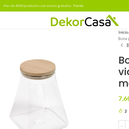
Mas de 4000 productos con envíos gratuitos.
Tienda
Inicio
Bote 
Bo
vi
m
7,6
2