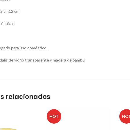
12 cm12 cm
écnica :
gado para uso doméstico.
alis de vidrio transparente y madera de bambú
s relacionados
HOT
HO