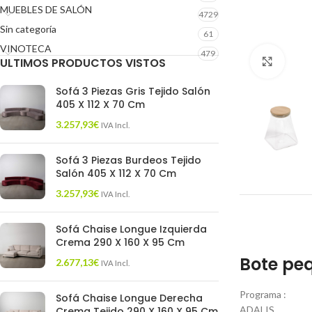
MUEBLES DE SALÓN
4729
Sin categoría
61
VINOTECA
479
ULTIMOS PRODUCTOS VISTOS
Click 
Sofá 3 Piezas Gris Tejido Salón
405 X 112 X 70 Cm
3.257,93
€
IVA Incl.
Sofá 3 Piezas Burdeos Tejido
Salón 405 X 112 X 70 Cm
3.257,93
€
IVA Incl.
Sofá Chaise Longue Izquierda
Crema 290 X 160 X 95 Cm
Bote pe
2.677,13
€
IVA Incl.
Programa :
Sofá Chaise Longue Derecha
ADALIS
Crema Tejido 290 X 160 X 95 Cm