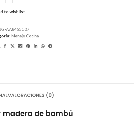
d to wishlist
JG-AA8453C07
oría:
Menaje Cocina
:
NAL
VALORACIONES (0)
e y madera de bambú