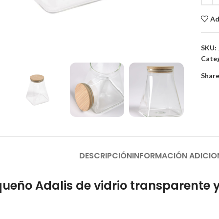
Ad
to enlarge
SKU:
Categ
Share
DESCRIPCIÓN
INFORMACIÓN ADICIO
queño Adalis de vidrio transparent