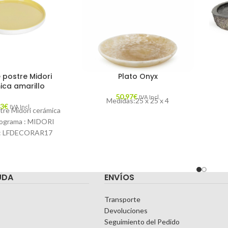
 postre Midori
Plato Onyx
ica amarillo
50,97
€
IVA Incl.
Medidas:25 x 25 x 4
43
€
IVA Incl.
tre Midori cerámica
Programa : MIDORI
 : LFDECORAR17
 : Todo el mundo se
serva para
UDA
ENVÍOS
Transporte
Devoluciones
Seguimiento del Pedido