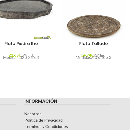
Plato Piedra Río
Plato Tallado
22,65
€
54,74
€
IVA Incl.
IVA Incl.
Medidas:32 x 25 x 3
Medidas:40 x 40 x 3
INFORMACIÓN
Nosotros
Politica de Privacidad
Terminos y Condiciones