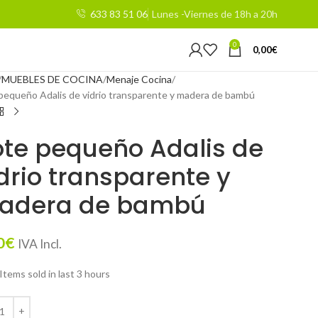
633 83 51 06
Lunes -Viernes de 18h a 20h
0
0,00
€
MUEBLES DE COCINA
Menaje Cocina
pequeño Adalis de vidrio transparente y madera de bambú
te pequeño Adalis de
drio transparente y
adera de bambú
0
€
IVA Incl.
Items sold in last 3 hours