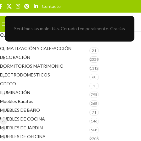
Contacto
Buscar
BROWSE CATEGORIES
Sentimos las molestias. Cerrado temporalmente. Gracias
CATEGORÍAS DEL PRODUCTO
CLIMATIZACIÓN Y CALEFACCIÓN
21
DECORACIÓN
2359
DORMITORIOS MATRIMONIO
1112
ELECTRODOMÉSTICOS
60
GDECO
1
ILUMINACIÓN
795
Muebles Baratos
268
MUEBLES DE BAÑO
71
MUEBLES DE COCINA
146
MUEBLES DE JARDIN
568
MUEBLES DE OFICINA
2708