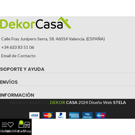
Calle Fray Junípero Serra, 58. 46014 Valencia. (ESPAÑA)
+34 633 83 51 06
Email de Contacto
SOPORTE Y AYUDA
ENVÍOS
INFORMACIÓN
MUEBLES BARATOS
DEKOR
CASA
2024
Diseño Web
STELA
0
Sidebar
Wishlist
Cart
Shop