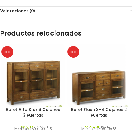
Valoraciones (0)
Productos relacionados
HOT
HOT
Bufet Alto Star 6 Cajones
Bufet Flash 3+4 Cajones 2
3 Puertas
Puertas
1.085,37
€
915,49
€
IVA Incl.
IVA Incl.
Medidas:160 x 40 x 115
Medidas:160 x 40 x 85