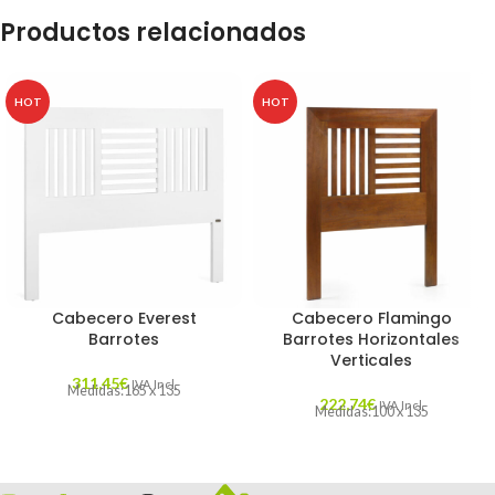
Productos relacionados
HOT
HOT
Cabecero Everest
Cabecero Flamingo
Barrotes
Barrotes Horizontales
Verticales
311,45
€
IVA Incl.
Medidas:165 x 135
222,74
€
IVA Incl.
Medidas:100 x 135