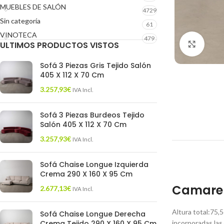
MUEBLES DE SALÓN
4729
Sin categoría
61
VINOTECA
479
ULTIMOS PRODUCTOS VISTOS
Click 
Sofá 3 Piezas Gris Tejido Salón
405 X 112 X 70 Cm
3.257,93
€
IVA Incl.
Sofá 3 Piezas Burdeos Tejido
Salón 405 X 112 X 70 Cm
3.257,93
€
IVA Incl.
Sofá Chaise Longue Izquierda
Crema 290 X 160 X 95 Cm
Camarer
2.677,13
€
IVA Incl.
Altura total:75,
Sofá Chaise Longue Derecha
Crema Tejido 290 X 160 X 95 Cm
incorporadas las