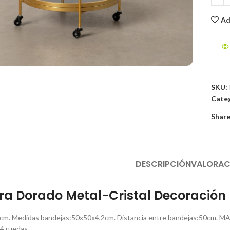
Ad
to enlarge
SKU:
Categ
Share
DESCRIPCIÓN
VALORAC
a Dorado Metal-Cristal Decoración 
5cm. Medidas bandejas:50x50x4,2cm. Distancia entre bandejas:50cm. MATE
 4 ruedas.