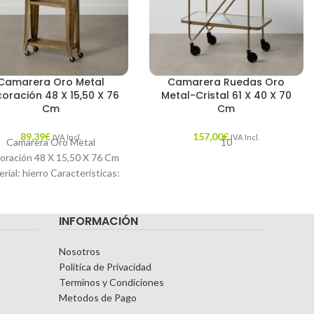
Camarera Oro Metal
Camarera Ruedas Oro
oración 48 X 15,50 X 76
Metal-Cristal 61 X 40 X 70
Cm
Cm
89,39
€
157,00
€
IVA Incl.
IVA Incl.
Camarera Oro Metal
10
oración 48 X 15,50 X 76 Cm
rial: hierro Características:
TERIAL: METAL COLOR:
ORO PIEZA: CAMARERA
INFORMACIÓN
MEDIDAS:
Nosotros
Politica de Privacidad
Terminos y Condiciones
Metodos de Pago