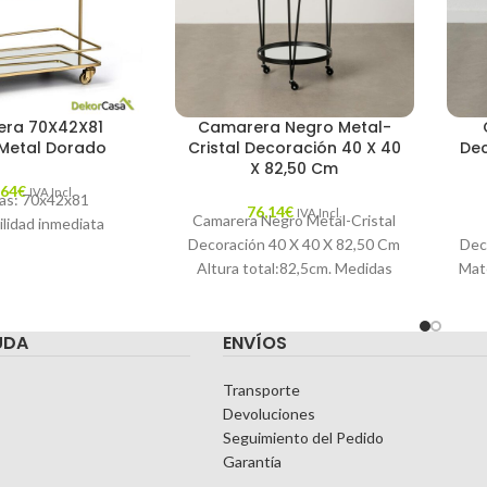
ra 70X42X81
Camarera Negro Metal-
/Metal Dorado
Cristal Decoración 40 X 40
Dec
X 82,50 Cm
,64
€
IVA Incl.
as: 70x42x81
76,14
€
IVA Incl.
Camarera Negro Metal-Cristal
ilidad inmediata
Decoración 40 X 40 X 82,50 Cm
Dec
Altura total:82,5cm. Medidas
Mate
sobres:40x40x3cm. Distancia
MA
entre bandejas:54cm.
UDA
ENVÍOS
MATERIAL: Hierro. Sobres
Transporte
Devoluciones
Seguimiento del Pedido
Garantía