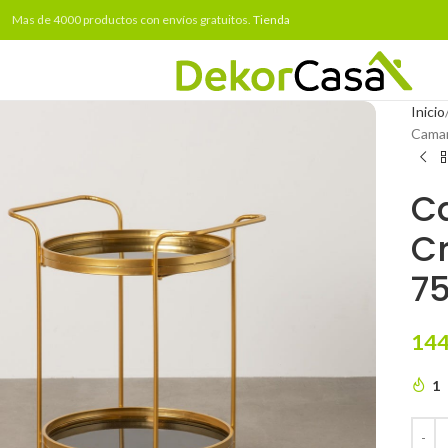
Mas de 4000 productos con envíos gratuitos.
Tienda
Inicio
Camar
C
Cr
7
144
1