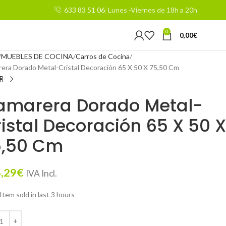
633 83 51 06
Lunes -Viernes de 18h a 20h
0
0,00
€
MUEBLES DE COCINA
Carros de Cocina
era Dorado Metal-Cristal Decoración 65 X 50 X 75,50 Cm
amarera Dorado Metal-
istal Decoración 65 X 50 X
5,50 Cm
,29
€
IVA Incl.
Item sold in last 3 hours