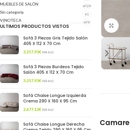
MUEBLES DE SALÓN
4729
Sin categoría
61
VINOTECA
479
ULTIMOS PRODUCTOS VISTOS
Click 
Sofá 3 Piezas Gris Tejido Salón
405 X 112 X 70 Cm
3.257,93
€
IVA Incl.
Sofá 3 Piezas Burdeos Tejido
Salón 405 X 112 X 70 Cm
3.257,93
€
IVA Incl.
Sofá Chaise Longue Izquierda
Crema 290 X 160 X 95 Cm
2.677,13
€
IVA Incl.
Camarer
Sofá Chaise Longue Derecha
Crema Tejido 290 X 160 X 95 Cm