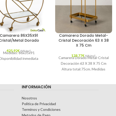
Camarera 86X35X91
Camarera Dorado Metal-
Cristal/Metal Dorado
Cristal Decoración 63 X 38
X 75 Cm
425,92
€
IVA Incl.
Medidas: 86x35x91
128,77
€
IVA Incl.
Camarera Dorado Metal-Cristal
Disponibilidad inmediata
Decoración 63 X 38 X 75 Cm
Altura total:75cm. Medidas
bandejas:56,3x34x5,2cm.
Distancia entre bandejas:50cm.
INFORMACIÓN
MATERIAL: Hierro. Requiere
Nosotros
Politica de Privacidad
Terminos y Condiciones
Metodos de Pago