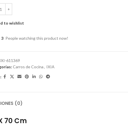
d to wishlist
3
People watching this product now!
IXI-611369
orías:
Carros de Cocina
,
IXIA
:
IONES (0)
 X 70 Cm