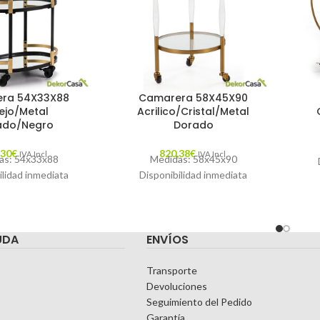
ra 54X33X88
Camarera 58X45X90
ejo/Metal
Acrilico/Cristal/Metal
ado/Negro
Dorado
,30
€
820,38
€
IVA Incl.
IVA Incl.
as: 54x33x88
Medidas: 58x45x90
ilidad inmediata
Disponibilidad inmediata
UDA
ENVÍOS
Transporte
Devoluciones
Seguimiento del Pedido
Garantía