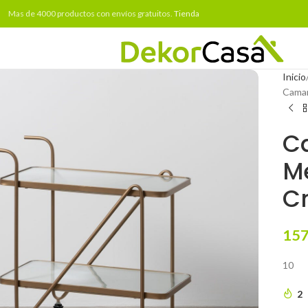
Mas de 4000 productos con envíos gratuitos.
Tienda
Inicio
Camar
C
Me
C
157
10
2