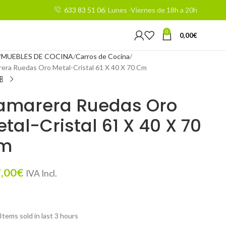
633 83 51 06
Lunes -Viernes de 18h a 20h
0
0,00
€
MUEBLES DE COCINA
Carros de Cocina
era Ruedas Oro Metal-Cristal 61 X 40 X 70 Cm
amarera Ruedas Oro
tal-Cristal 61 X 40 X 70
m
,00
€
IVA Incl.
Items sold in last 3 hours