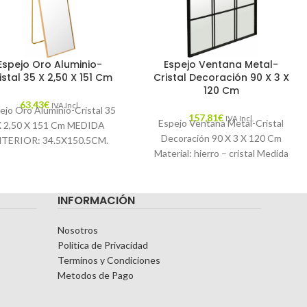
Espejo Oro Aluminio-
Espejo Ventana Metal-
istal 35 X 2,50 X 151 Cm
Cristal Decoración 90 X 3 X
120 Cm
63,43
€
IVA Incl.
ejo Oro Aluminio-Cristal 35
157,81
€
IVA Incl.
Espejo Ventana Metal-Cristal
X 2,50 X 151 Cm MEDIDA
Decoración 90 X 3 X 120 Cm
NTERIOR: 34.5X150.5CM.
Material: hierro – cristal Medida
racterísticas: MATERIAL:
interior: 88x118cm. Incorpora
ALUMINIO-CRISTAL
anillas para
EMPORADA: CATÁLOGO
INFORMACIÓN
COLOR: ORO PIEZA:
Nosotros
Politica de Privacidad
Terminos y Condiciones
Metodos de Pago