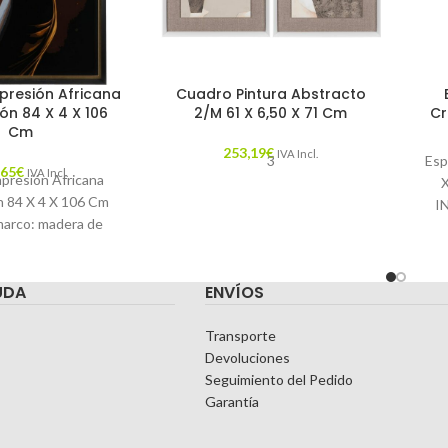
presión Africana
Cuadro Pintura Abstracto
ón 84 X 4 X 106
2/M 61 X 6,50 X 71 Cm
Cr
Cm
253,19
€
IVA Incl.
3
Esp
,65
€
IVA Incl.
presión Africana
n 84 X 4 X 106 Cm
I
marco: madera de
Ca
aracterísticas:
O: AFRICANA
T
UDA
ENVÍOS
DA: CATÁLOGO
Transporte
Devoluciones
Seguimiento del Pedido
Garantía