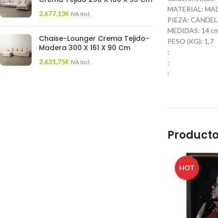
MATERIAL: MA
2.677,13
€
IVA Incl.
PIEZA: CANDE
MEDIDAS: 14 cm. 
Chaise-Lounger Crema Tejido-
PESO (KG): 1,7
Madera 300 X 161 X 90 Cm
:
2.631,75
€
:
IVA Incl.
:
Producto
HOT