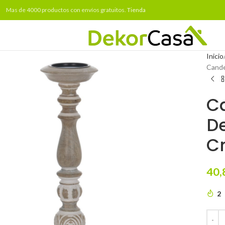
Mas de 4000 productos con envíos gratuitos.
Tienda
Inicio
Cande
C
De
C
40,
2