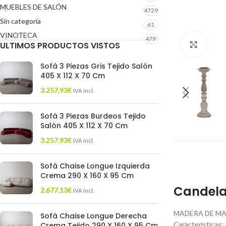
MUEBLES DE SALÓN
4729
Sin categoría
61
VINOTECA
479
ULTIMOS PRODUCTOS VISTOS
Click 
Sofá 3 Piezas Gris Tejido Salón
405 X 112 X 70 Cm
3.257,93
€
IVA Incl.
Sofá 3 Piezas Burdeos Tejido
Salón 405 X 112 X 70 Cm
3.257,93
€
IVA Incl.
Sofá Chaise Longue Izquierda
Crema 290 X 160 X 95 Cm
Candela
2.677,13
€
IVA Incl.
MADERA DE MA
Sofá Chaise Longue Derecha
Características:
Crema Tejido 290 X 160 X 95 Cm