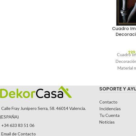
Cuadro Im
Decoraci
199
Cuadro Im
Decoració
Material 
ayous. C
MODEL
SOPORTE Y AY
TEMPORA
Contacto
Calle Fray Junípero Serra, 58. 46014 Valencia.
Incidencias
Tu Cuenta
(ESPAÑA)
Noticias
+34 633 83 51 06
Email de Contacto