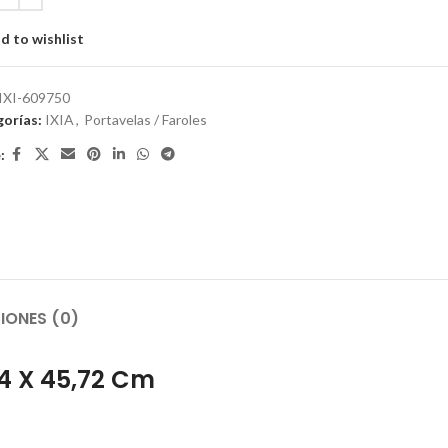
d to wishlist
IXI-609750
orías:
IXIA
,
Portavelas / Faroles
:
IONES (0)
4 X 45,72 Cm