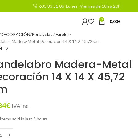
633 83 51 06
Lunes -Viernes de 18h a 20h
0
0,00
€
DECORACIÓN
Portavelas / Faroles
labro Madera-Metal Decoración 14 X 14 X 45,72 Cm
andelabro Madera-Metal
coración 14 X 14 X 45,72
m
84
€
IVA Incl.
Items sold in last 3 hours