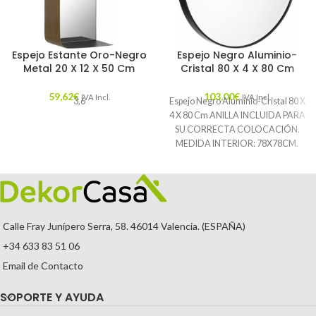
Espejo Estante Oro-Negro
Espejo Negro Aluminio-
Metal 20 X 12 X 50 Cm
Cristal 80 X 4 X 80 Cm
59,62
€
103,00
€
IVA Incl.
IVA Incl.
3,6
Espejo Negro Aluminio-Cristal 80 X
4 X 80 Cm ANILLA INCLUIDA PARA
SU CORRECTA COLOCACIÓN.
MEDIDA INTERIOR: 78X78CM.
Características: MATERIAL:
Calle Fray Junípero Serra, 58. 46014 Valencia. (ESPAÑA)
+34 633 83 51 06
Email de Contacto
SOPORTE Y AYUDA