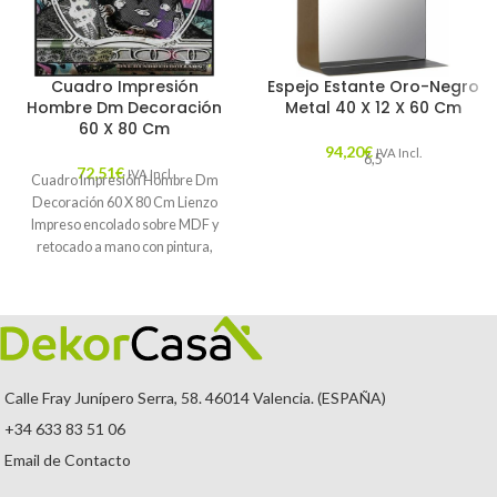
Cuadro Impresión
Espejo Estante Oro-Negro
Hombre Dm Decoración
Metal 40 X 12 X 60 Cm
60 X 80 Cm
94,20
€
IVA Incl.
6,5
72,51
€
IVA Incl.
Cuadro Impresión Hombre Dm
Decoración 60 X 80 Cm Lienzo
Impreso encolado sobre MDF y
retocado a mano con pintura,
Calle Fray Junípero Serra, 58. 46014 Valencia. (ESPAÑA)
+34 633 83 51 06
Email de Contacto