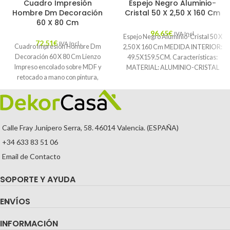
Cuadro Impresión
Espejo Negro Aluminio-
Hombre Dm Decoración
Cristal 50 X 2,50 X 160 Cm
60 X 80 Cm
96,65
€
IVA Incl.
Espejo Negro Aluminio-Cristal 50 X
72,51
€
IVA Incl.
Cuadro Impresión Hombre Dm
2,50 X 160 Cm MEDIDA INTERIOR:
Decoración 60 X 80 Cm Lienzo
49.5X159.5CM. Características:
Impreso encolado sobre MDF y
MATERIAL: ALUMINIO-CRISTAL
retocado a mano con pintura,
TEMPORADA: CATÁLOGO
COLOR: NEGRO PIEZA:
Calle Fray Junípero Serra, 58. 46014 Valencia. (ESPAÑA)
+34 633 83 51 06
Email de Contacto
SOPORTE Y AYUDA
ENVÍOS
INFORMACIÓN