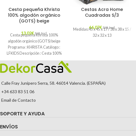
Cesta pequeña Khrista
Cestas Acra Home
100% algodón orgánico
Cuadradas S/3
(GOTS) beige
66,07
€
IVA Incl.
Medidas:45 x 45 x 17 / 38 x 38 x 15 /
13,02
€
IVA Incl.
Cesta pequeña Khrista 100%
32 x 32 x 13
algodón orgánico (GOTS) beige
Programa : KHRISTA Catálogo :
LFKIDS Descripción : Cesta 100%
de algodón
Calle Fray Junípero Serra, 58. 46014 Valencia. (ESPAÑA)
+34 633 83 51 06
Email de Contacto
SOPORTE Y AYUDA
ENVÍOS