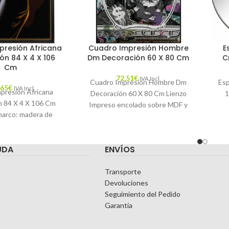
presión Africana
Cuadro Impresión Hombre
E
ón 84 X 4 X 106
Dm Decoración 60 X 80 Cm
C
Cm
72,51
€
IVA Incl.
Cuadro Impresión Hombre Dm
Esp
,65
€
IVA Incl.
presión Africana
Decoración 60 X 80 Cm Lienzo
1
n 84 X 4 X 106 Cm
Impreso encolado sobre MDF y
marco: madera de
retocado a mano con pintura,
C
aracterísticas:
O: AFRICANA
18
UDA
ENVÍOS
DA: CATÁLOGO
Transporte
Devoluciones
Seguimiento del Pedido
Garantía