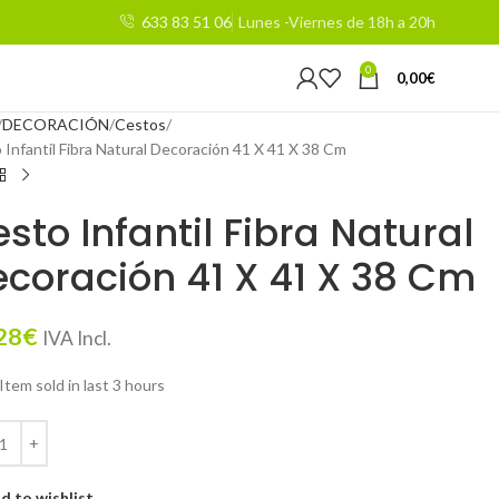
633 83 51 06
Lunes -Viernes de 18h a 20h
0
0,00
€
DECORACIÓN
Cestos
 Infantil Fibra Natural Decoración 41 X 41 X 38 Cm
sto Infantil Fibra Natural
coración 41 X 41 X 38 Cm
28
€
IVA Incl.
Item sold in last 3 hours
d to wishlist