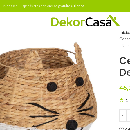
Mas de 4000 productos con envíos gratuitos.
Tienda
Inicio
Cesto
Ce
De
46,
1
Ad