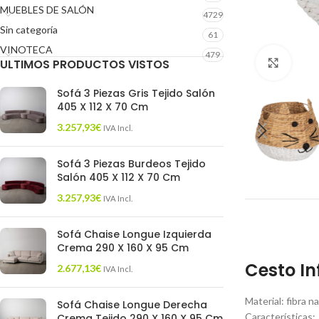
MUEBLES DE SALÓN
4729
Sin categoría
61
VINOTECA
479
ULTIMOS PRODUCTOS VISTOS
Click 
Sofá 3 Piezas Gris Tejido Salón
405 X 112 X 70 Cm
3.257,93
€
IVA Incl.
Sofá 3 Piezas Burdeos Tejido
Salón 405 X 112 X 70 Cm
3.257,93
€
IVA Incl.
Sofá Chaise Longue Izquierda
Crema 290 X 160 X 95 Cm
Cesto In
2.677,13
€
IVA Incl.
Material: fibra na
Sofá Chaise Longue Derecha
Características:
Crema Tejido 290 X 160 X 95 Cm