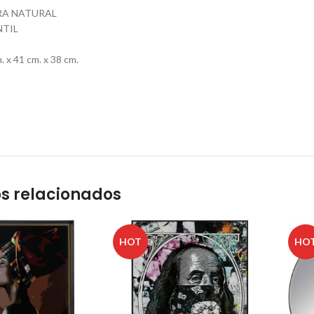
BRA NATURAL
NTIL
 x 41 cm. x 38 cm.
s relacionados
HOT
HO