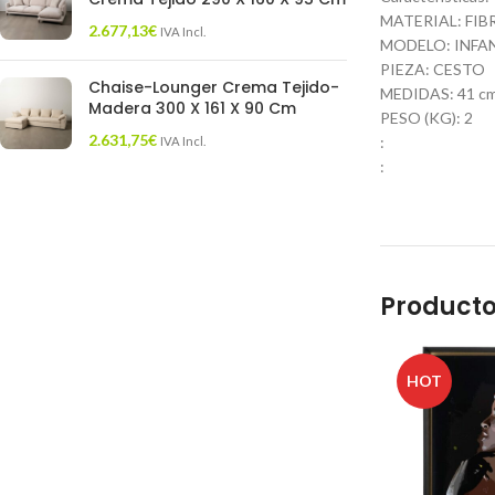
MATERIAL: FI
2.677,13
€
IVA Incl.
MODELO: INFA
PIEZA: CESTO
Chaise-Lounger Crema Tejido-
MEDIDAS: 41 cm.
Madera 300 X 161 X 90 Cm
PESO (KG): 2
2.631,75
€
:
IVA Incl.
:
Producto
HOT