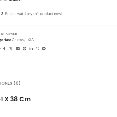
2
People watching this product now!
IXI-609440
orías:
Cestos
,
IXIA
:
IONES (0)
41 X 38 Cm