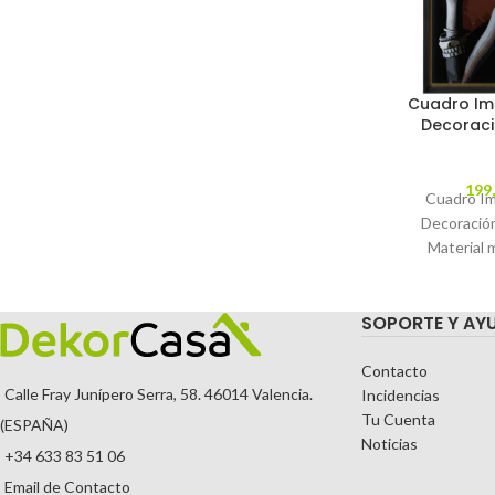
Cuadro Im
Decoraci
199
Cuadro Im
Decoració
Material 
ayous. C
MODEL
SOPORTE Y AY
TEMPORA
Contacto
Calle Fray Junípero Serra, 58. 46014 Valencia.
Incidencias
Tu Cuenta
(ESPAÑA)
Noticias
+34 633 83 51 06
Email de Contacto