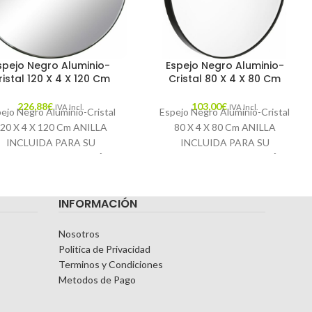
spejo Negro Aluminio-
Espejo Negro Aluminio-
ristal 120 X 4 X 120 Cm
Cristal 80 X 4 X 80 Cm
226,88
€
103,00
€
IVA Incl.
IVA Incl.
ejo Negro Aluminio-Cristal
Espejo Negro Aluminio-Cristal
20 X 4 X 120 Cm ANILLA
80 X 4 X 80 Cm ANILLA
INCLUIDA PARA SU
INCLUIDA PARA SU
ORRECTA COLOCACIÓN.
CORRECTA COLOCACIÓN.
MEDIDA INTERIOR:
MEDIDA INTERIOR: 78X78CM.
5X185CM. Características:
Características: MATERIAL:
INFORMACIÓN
MATERIAL:
Nosotros
Politica de Privacidad
Terminos y Condiciones
Metodos de Pago