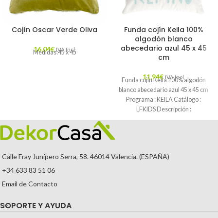
Cojín Oscar Verde Oliva
Funda cojín Keila 100%
algodón blanco
abecedario azul 45 x 45
16,04
€
IVA Incl.
Medidas:45 x 45
cm
11,94
€
IVA Incl.
Funda cojín Keila 100% algodón
blanco abecedario azul 45 x 45 cm
Programa : KEILA Catálogo :
LFKIDS Descripción :
Calle Fray Junípero Serra, 58. 46014 Valencia. (ESPAÑA)
+34 633 83 51 06
Email de Contacto
SOPORTE Y AYUDA