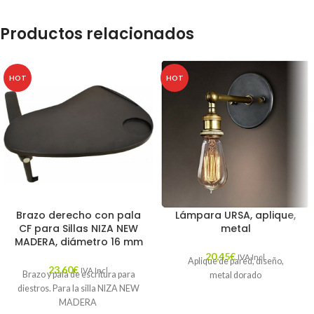
Productos relacionados
HOT
HOT
Brazo derecho con pala
Lámpara URSA, aplique,
CF para Sillas NIZA NEW
metal
MADERA, diámetro 16 mm
20,45
€
IVA Incl.
Aplique de pared, diseño,
23,60
€
IVA Incl.
Brazo y pala de escritura para
metal dorado
diestros. Para la silla NIZA NEW
MADERA