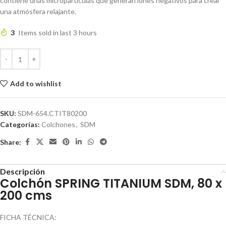
contiene unas micropartículas que generan iones negativos para crear
una atmósfera relajante.
3
Items sold in last 3 hours
Add to wishlist
SKU:
SDM-654.CTIT80200
Categorías:
Colchones
,
SDM
Share:
Descripción
Colchón SPRING TITANIUM SDM, 80 x
200 cms
FICHA TÉCNICA: