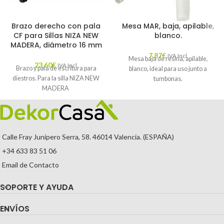
Brazo derecho con pala
Mesa MAR, baja, apilable,
CF para Sillas NIZA NEW
blanco.
MADERA, diámetro 16 mm
7,87
€
IVA Incl.
Mesa baja de resina, apilable,
23,60
€
IVA Incl.
Brazo y pala de escritura para
blanco, ideal para uso junto a
diestros. Para la silla NIZA NEW
tumbonas.
MADERA
Calle Fray Junípero Serra, 58. 46014 Valencia. (ESPAÑA)
+34 633 83 51 06
Email de Contacto
SOPORTE Y AYUDA
ENVÍOS