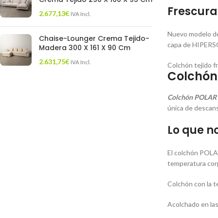
Frescura
2.677,13
€
IVA Incl.
Nuevo modelo de 
Chaise-Lounger Crema Tejido-
capa de HIPERSOFT
Madera 300 X 161 X 90 Cm
2.631,75
€
IVA Incl.
Colchón tejido f
Colchón
Colchón POLAR 
única de descan
Lo que n
El colchón POLAR
temperatura corpo
Colchón con la 
Acolchado en las 