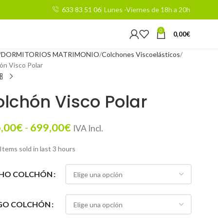
633 83 51 06
Lunes -Viernes de 18h a 20h
0
0,00
€
DORMITORIOS MATRIMONIO
Colchones Viscoelásticos
ón Visco Polar
lchón Visco Polar
,00
€
-
699,00
€
IVA Incl.
Items sold in last 3 hours
HO COLCHÓN
GO COLCHÓN