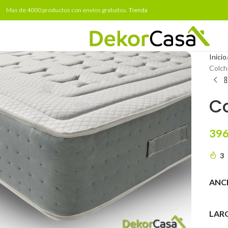
Mas de 4000 productos con envíos gratuitos.
Tienda
Inicio
Colch
Co
396
3
ANC
to enlarge
LAR