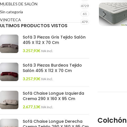
MUEBLES DE SALÓN
4729
Sin categoría
61
VINOTECA
479
ULTIMOS PRODUCTOS VISTOS
Sofá 3 Piezas Gris Tejido Salón
405 X 112 X 70 Cm
3.257,93
€
IVA Incl.
Sofá 3 Piezas Burdeos Tejido
Salón 405 X 112 X 70 Cm
3.257,93
€
IVA Incl.
Sofá Chaise Longue Izquierda
Crema 290 X 160 X 95 Cm
2.677,13
€
IVA Incl.
Colchón 
Sofá Chaise Longue Derecha
Crema Tejido 290 X 160 X 95 Cm