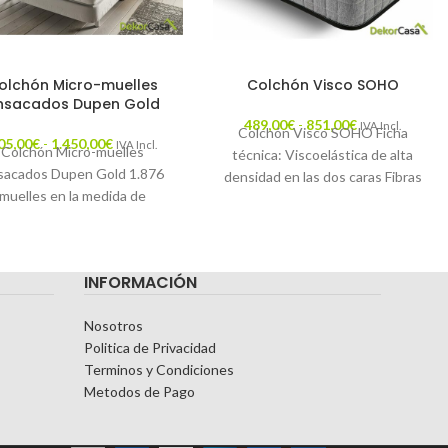
olchón Micro-muelles
Colchón Visco SOHO
nsacados Dupen Gold
489,00
€
-
851,00
€
IVA Incl.
Colchón Visco SOHO Ficha
05,00
€
-
1.450,00
€
IVA Incl.
Colchón Micro-muelles
técnica: Viscoelástica de alta
sacados Dupen Gold 1.876
densidad en las dos caras Fibras
muelles en la medida de
naturales. Capa AirDream
50x190cm. Multiplica las
HIPERSOFT Capa AirDream
antásticas características
pias del sistema ensacado,
INFORMACIÓN
Nosotros
Politica de Privacidad
Terminos y Condiciones
Metodos de Pago