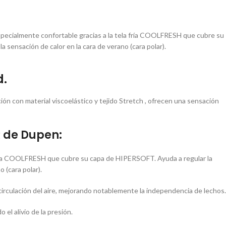
specialmente confortable gracias a la tela fría COOLFRESH que cubre su
 sensación de calor en la cara de verano (cara polar).
d.
ón con material viscoelástico y tejido Stretch , ofrecen una sensación
R de Dupen:
fría COOLFRESH que cubre su capa de HIPERSOFT. Ayuda a regular la
 (cara polar).
culación del aire, mejorando notablemente la independencia de lechos.
el alivio de la presión.