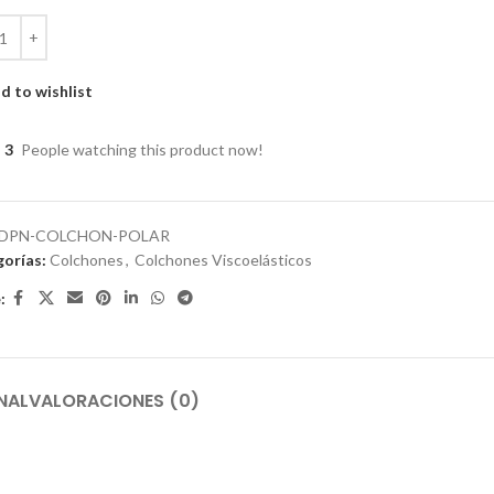
d to wishlist
3
People watching this product now!
DPN-COLCHON-POLAR
orías:
Colchones
,
Colchones Viscoelásticos
:
NAL
VALORACIONES (0)