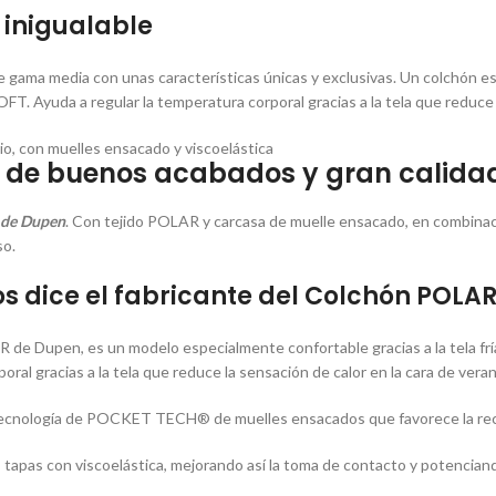
 inigualable
gama media con unas características únicas y exclusivas. Un colchón e
. Ayuda a regular la temperatura corporal gracias a la tela que reduce la
rio, con muelles ensacado y viscoelástica
 de buenos acabados y gran calida
de Dupen
. Con tejido POLAR y carcasa de muelle ensacado, en combinaci
so.
os dice el fabricante del Colchón POLA
 de Dupen, es un modelo especialmente confortable gracias a la tela 
ral gracias a la tela que reduce la sensación de calor en la cara de verano
tecnología de POCKET TECH® de muelles ensacados que favorece la recir
tapas con viscoelástica, mejorando así la toma de contacto y potenciando 