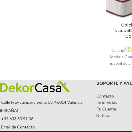
Colc
viscoel
Co
233
Colchón Juv
Modelo Comi
juvenil de v
con la mis
col
SOPORTE Y AY
Contacto
Calle Fray Junípero Serra, 58. 46014 Valencia.
Incidencias
Tu Cuenta
(ESPAÑA)
Noticias
+34 633 83 51 06
Email de Contacto