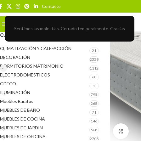
Contacto
Buscar
BROWSE CATEGORIES
Sentimos las molestias. Cerrado temporalmente. Gracias
CATEGORÍAS DEL PRODUCTO
CLIMATIZACIÓN Y CALEFACCIÓN
21
DECORACIÓN
2359
DORMITORIOS MATRIMONIO
1112
ELECTRODOMÉSTICOS
60
GDECO
1
ILUMINACIÓN
795
Muebles Baratos
268
MUEBLES DE BAÑO
71
MUEBLES DE COCINA
146
MUEBLES DE JARDIN
568
Click 
MUEBLES DE OFICINA
2708