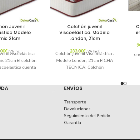
hón Juvenil
Colchón juvenil
C
ástica Modelo
Viscoelástica. Modelo
e
mic 21cm
London, 21cm
9
,00
€
233,00
€
IVA Incl.
IVA Incl.
enil viscoelástica
Colchón juvenil Viscoelástica .
en
c 21cm El colchón
Modelo London, 21cm FICHA
iscoelástica cuenta
TÉCNICA: Colchón
1
ma calidad que los
viscoelástica. Información
f
chones para
técnica y acabado Plancha de
pro
UDA
ENVÍOS
viscoelástica Núcleo hr
Transporte
Devoluciones
Seguimiento del Pedido
Garantía