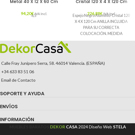
Metal 40 X 12 X 60 Cm
Cristal 120 X 4 X 120 Cm
94,20
€
226,88
€
IVA Incl.
IVA Incl.
6,5
Espejo Negro Aluminio-Cristal 120
X 4 X 120 Cm ANILLA INCLUIDA
PARA SU CORRECTA
COLOCACIÓN. MEDIDA
INTERIOR: 185X185CM.
Características: MATERIAL:
Calle Fray Junípero Serra, 58. 46014 Valencia. (ESPAÑA)
+34 633 83 51 06
Email de Contacto
SOPORTE Y AYUDA
ENVÍOS
INFORMACIÓN
MUEBLES BARATOS
DEKOR
CASA
2024
Diseño Web
STELA