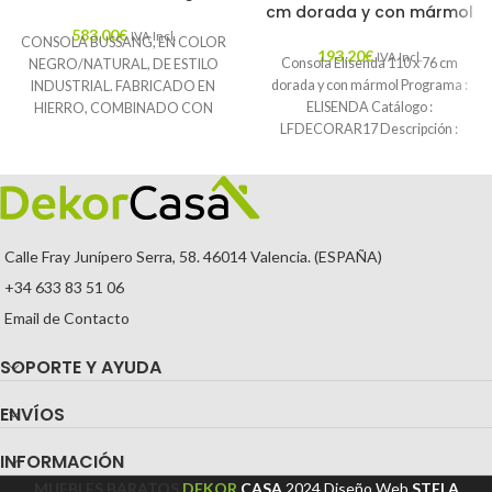
cm dorada y con mármol
583,00
€
IVA Incl.
CONSOLA BUSSANG, EN COLOR
193,20
€
IVA Incl.
Consola Elisenda 110 x 76 cm
NEGRO/NATURAL, DE ESTILO
dorada y con mármol Programa :
INDUSTRIAL. FABRICADO EN
ELISENDA Catálogo :
HIERRO, COMBINADO CON
LFDECORAR17 Descripción :
MADERA DE MANGO.
Encuentra diseño
PRODUCTO DESMONTABLE.
🚚
Envío Gratuito.
Calle Fray Junípero Serra, 58. 46014 Valencia. (ESPAÑA)
+34 633 83 51 06
Email de Contacto
SOPORTE Y AYUDA
ENVÍOS
INFORMACIÓN
MUEBLES BARATOS
DEKOR
CASA
2024
Diseño Web
STELA