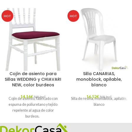
HOT
HOT
Cojín de asiento para
Silla CANARIAS,
Sillas WEDDING y CHIAVARI
monoblock, apilable,
NEW, color burdeos
blanco
14,16
€
16,52
€
IVA Incl.
IVA Incl.
Cojín de asiento, fabricado con
Silla de resina, monoblock, apilable,
espuma de poliuretano y tejido
blanco
repelente al agua de color
burdeos.