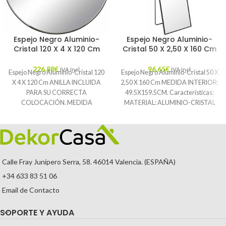
Espejo Negro Aluminio-
Espejo Negro Aluminio-
Cristal 120 X 4 X 120 Cm
Cristal 50 X 2,50 X 160 Cm
226,88
€
96,65
€
IVA Incl.
IVA Incl.
Espejo Negro Aluminio-Cristal 120
Espejo Negro Aluminio-Cristal 50 X
X 4 X 120 Cm ANILLA INCLUIDA
2,50 X 160 Cm MEDIDA INTERIOR:
PARA SU CORRECTA
49.5X159.5CM. Características:
COLOCACIÓN. MEDIDA
MATERIAL: ALUMINIO-CRISTAL
INTERIOR: 185X185CM.
TEMPORADA: CATÁLOGO
Características: MATERIAL:
COLOR: NEGRO PIEZA:
Calle Fray Junípero Serra, 58. 46014 Valencia. (ESPAÑA)
+34 633 83 51 06
Email de Contacto
SOPORTE Y AYUDA