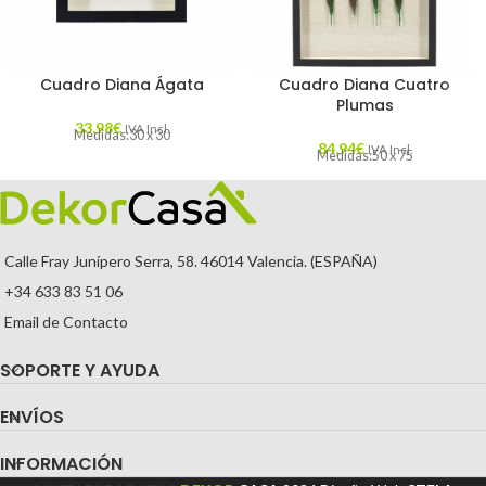
Cuadro Diana Ágata
Cuadro Diana Cuatro
Plumas
33,98
€
IVA Incl.
Medidas:30 x 30
84,94
€
IVA Incl.
Medidas:50 x 75
Calle Fray Junípero Serra, 58. 46014 Valencia. (ESPAÑA)
+34 633 83 51 06
Email de Contacto
SOPORTE Y AYUDA
ENVÍOS
INFORMACIÓN