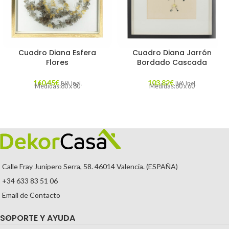
Cuadro Diana Esfera
Cuadro Diana Jarrón
Flores
Bordado Cascada
160,45
€
103,82
€
IVA Incl.
IVA Incl.
Medidas:80 x 80
Medidas:60 x 60
Calle Fray Junípero Serra, 58. 46014 Valencia. (ESPAÑA)
+34 633 83 51 06
Email de Contacto
SOPORTE Y AYUDA