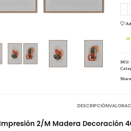
Ad
to enlarge
SKU:
Categ
Share
DESCRIPCIÓN
VALORAC
Impresión 2/M Madera Decoración 40