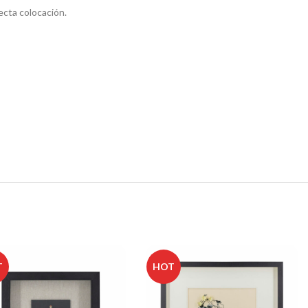
ecta colocación.
T
HOT