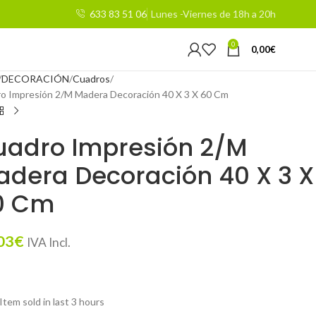
633 83 51 06
Lunes -Viernes de 18h a 20h
0
0,00
€
DECORACIÓN
Cuadros
o Impresión 2/M Madera Decoración 40 X 3 X 60 Cm
uadro Impresión 2/M
dera Decoración 40 X 3 X
0 Cm
03
€
IVA Incl.
Item sold in last 3 hours