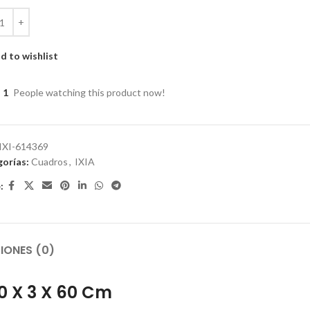
d to wishlist
1
People watching this product now!
IXI-614369
orías:
Cuadros
,
IXIA
:
IONES (0)
 X 3 X 60 Cm