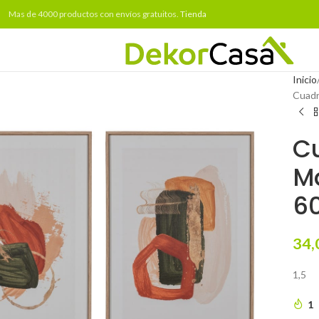
Mas de 4000 productos con envíos gratuitos.
Tienda
Inicio
Cuadr
C
Ma
6
34,
1,5
1