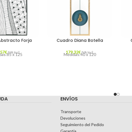
bstracto Forja
Cuadro Diana Botella
,57
€
179,32
€
IVA Incl.
IVA Incl.
as:85 x 125
Medidas:40 x 120
UDA
ENVÍOS
Transporte
Devoluciones
Seguimiento del Pedido
Garantía