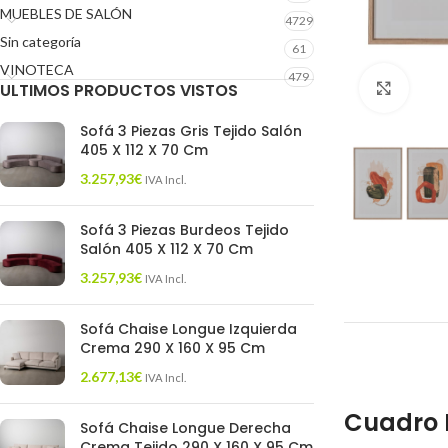
MUEBLES DE SALÓN
4729
Sin categoría
61
VINOTECA
479
ULTIMOS PRODUCTOS VISTOS
Click 
Sofá 3 Piezas Gris Tejido Salón
405 X 112 X 70 Cm
3.257,93
€
IVA Incl.
Sofá 3 Piezas Burdeos Tejido
Salón 405 X 112 X 70 Cm
3.257,93
€
IVA Incl.
Sofá Chaise Longue Izquierda
Crema 290 X 160 X 95 Cm
2.677,13
€
IVA Incl.
Cuadro 
Sofá Chaise Longue Derecha
Crema Tejido 290 X 160 X 95 Cm