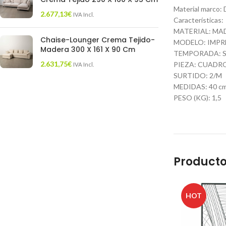
Material marco: 
2.677,13
€
IVA Incl.
Características:
MATERIAL: MA
Chaise-Lounger Crema Tejido-
MODELO: IMPR
Madera 300 X 161 X 90 Cm
TEMPORADA: S
2.631,75
€
PIEZA: CUADR
IVA Incl.
SURTIDO: 2/M
MEDIDAS: 40 cm. 
PESO (KG): 1,5
Producto
HOT