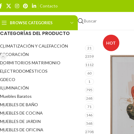
Contacto
Buscar
BROWSE CATEGORIES
CATEGORÍAS DEL PRODUCTO
HOT
CLIMATIZACIÓN Y CALEFACCIÓN
21
DECORACIÓN
2359
DORMITORIOS MATRIMONIO
1112
ELECTRODOMÉSTICOS
60
GDECO
1
ILUMINACIÓN
795
Muebles Baratos
268
MUEBLES DE BAÑO
71
MUEBLES DE COCINA
146
MUEBLES DE JARDIN
568
MUEBLES DE OFICINA
2708