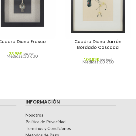
Cuadro Diana Frasco
Cuadro Diana Jarrón
Bordado Cascada
33,98
€
IVA Incl.
Medidas:30 x 30
103,82
€
IVA Incl.
Medidas:60 x 60
INFORMACIÓN
Nosotros
Politica de Privacidad
Terminos y Condiciones
Metodos de Pago